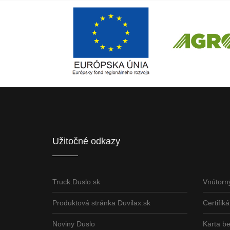
Európsky fond regionálneho rozvoja
ČLEN KONCERN
Informácia o pridelenom NFP
Užitočné odkazy
Truck.Duslo.sk
Vnútorn
Produktová stránka Duvilax.sk
Certifiká
Noviny Duslo
Karta b