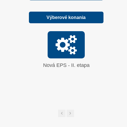
Výberové konania
Nová EPS - II. etapa
Oprava
síranu 
UGL a 