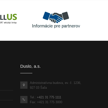
Informácie pre partnerov
inka
Duslo, a.s.
Administratívna budova, ev. č. 1236,
927 03 Šaľa
Tel.:
+421 31 775 1111
Fax: +421 31 775 3000