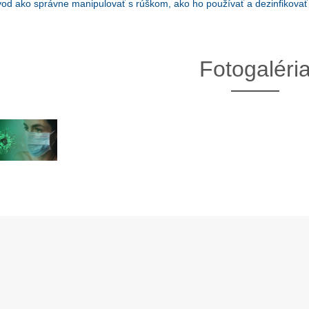
od ako správne manipulovať s rúškom, ako ho používať a dezinfikovať 
Fotogaléri
13. Mar.
01. Jan.
ráva Duslo, a.s. za rok
Novým generálnym riaditeľom
2025
spoločnosti Duslo sa stane
Pavel Hanus