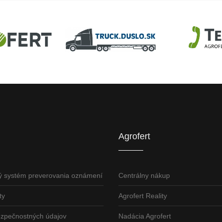
U
AGROFERT
Truck.Duslo.sk
TellUS
Agrofert etická l
Agrofert
ý systém preverovania oznámení
Centrálny nákup
ty
Agrofert Reality
ezpečnostných údajov
Nadácia Agrofert