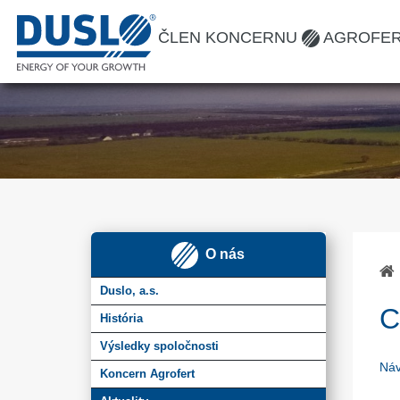
ČLEN KONCERNU
AGROFE
O nás
Duslo, a.s.
C
História
Výsledky spoločnosti
Náv
Koncern Agrofert