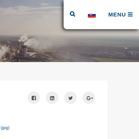
MENU
(jpg)