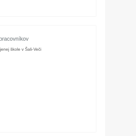
pracovníkov
enej škole v Šali-Veči