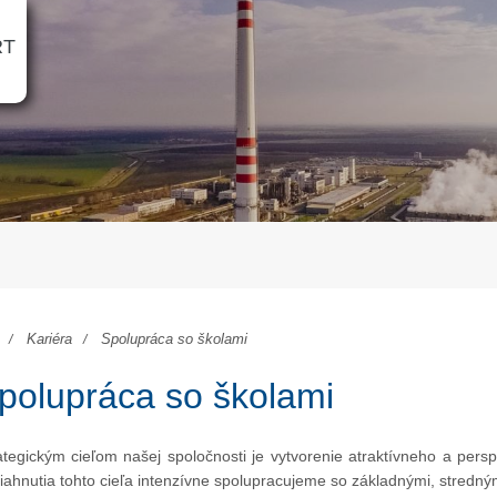
RT
Kariéra
Spolupráca so školami
polupráca so školami
ategickým cieľom našej spoločnosti je vytvorenie atraktívneho a pers
iahnutia tohto cieľa intenzívne spolupracujeme so základnými, stredný