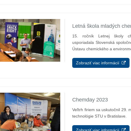
Letná škola mladých ch
15. ročník Letnej školy ch
usporiadala Slovenská spoločn
 podlahy vo výrobni
Modernizácia skúšobne elektr.
Ústavu chemického a environmen
amónneho prevádzky
strojov
DAM, objekt 32-63
Zobraziť viac informácií
Chemday 2023
Veľtrh firiem sa uskutočnil 29.
technológie STU v Bratislave.
Zobraziť viac informácií