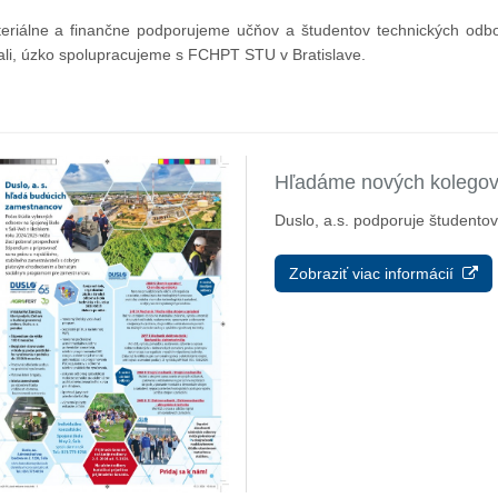
eriálne a finančne podporujeme učňov a študentov technických odbo
ali, úzko spolupracujeme s FCHPT STU v Bratislave.
13. Mar.
01. Jan.
Hľadáme nových kolego
Duslo, a.s. podporuje študentov
ráva Duslo, a.s. za rok
Novým generálnym riaditeľom
2025
spoločnosti Duslo sa stane
Zobraziť viac informácií
Pavel Hanus