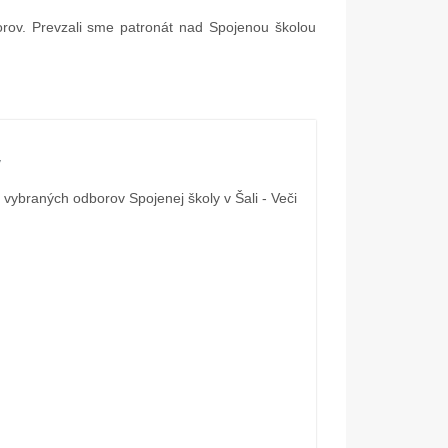
rov. Prevzali sme patronát nad Spojenou školou
05. Dec.
17. Nov.
v
 vybraných odborov Spojenej školy v Šali - Veči
Mikulášske popoludnie 2025
Dar od spoločnosti Dus