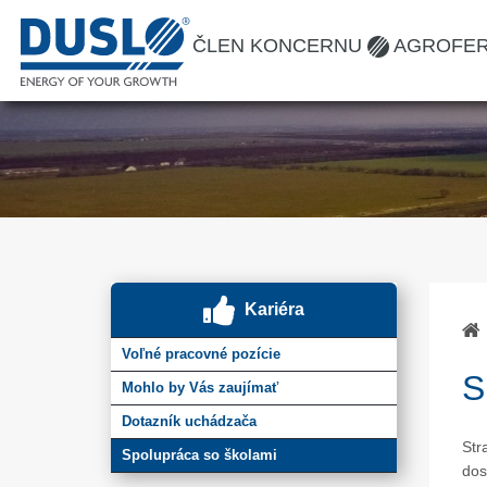
ČLEN KONCERNU
AGROFE
Kariéra
Voľné pracovné pozície
S
Mohlo by Vás zaujímať
Dotazník uchádzača
Str
Spolupráca so školami
dos