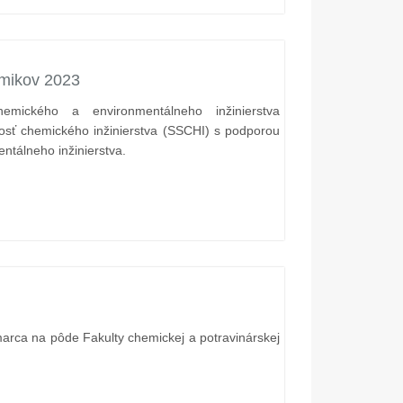
emikov 2023
emického a environmentálneho inžinierstva
osť chemického inžinierstva (SSCHI) s podporou
Vyhrabávací stroj na eLAD
Výmena deformovaných
tálneho inžinierstva.
poľnom horáku 040-X
040-X-902 + výmena
horákov
 marca na pôde Fakulty chemickej a potravinárskej