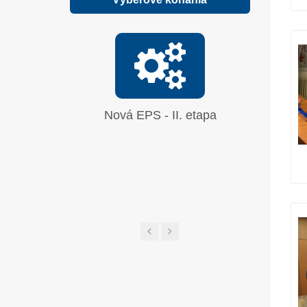
Nová EPS - II. etapa
Oprava
síranu 
UGL a 