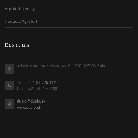
Agrofert Reality
Nadácia Agrofert
Duslo, a.s.
Administratívna budova, ev. č. 1236, 927 03 Šaľa
Tel.:
+421 31 775 1111
Fax: +421 31 775 3000
duslo@duslo.sk
www.duslo.sk