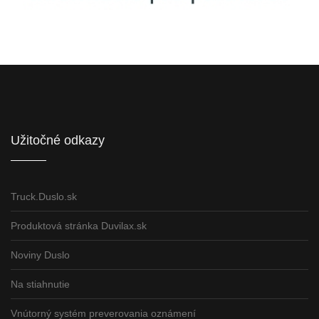
Informácie pre partnerov
Užitočné odkazy
Truck.Duslo.sk
Produktová stránka Duvilax.sk
Noviny Duslo
Na stiahnutie
Vnútorný systém preverovania oznámení