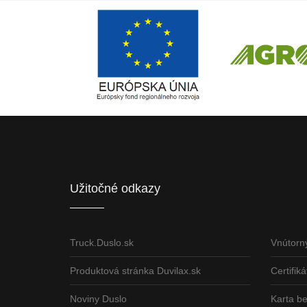
Európsky fond regionálneho rozvoja
ČLEN KONCERN
Informácia o pridelenom NFP
Užitočné odkazy
Truck.Duslo.sk
Vnútorn
Produktová stránka Duvilax.sk
Certifiká
Noviny Duslo
Karta b