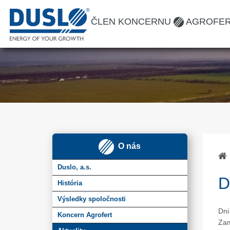
ČLEN KONCERNU
AGROFE
O nás
Duslo, a.s.
D
História
Výsledky spoločnosti
Dni
Koncern Agrofert
Zam