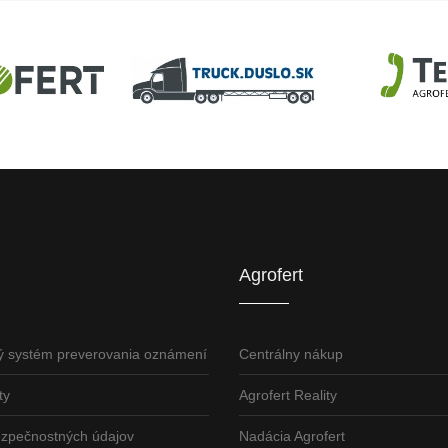
U
AGROFERT
Truck.Duslo.sk
TellUS
Agrofert etická l
Agrofert
ý systém preverovania oznámení
Centrálny nákup
ty
Agrofert Reality
ezpečnostných údajov
Nadácia Agrofert