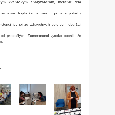
ckým kvantovým analyzátorom,
meranie tela
i im nové dioptrické okuliare, v prípade potreby
stenci jednej zo zdravotných poisťovní obdržali
 od predošlých. Zamestnanci vysoko ocenili, že
m.
05. Dec.
17. Nov.
a
Mikulášske popoludnie 2025
Dar od spoločnosti Dus