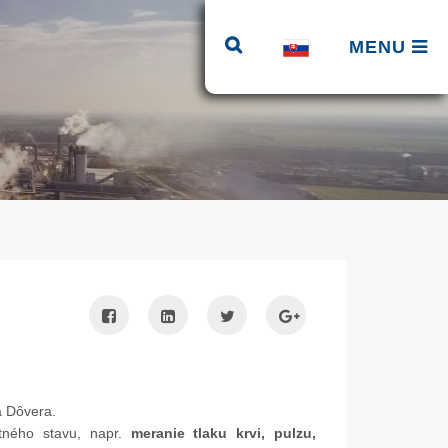
MENU
a Dôvera.
tného stavu, napr.
meranie tlaku krvi, pulzu,