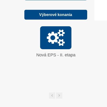
Výberové konania
Nová EPS - II. etapa
Oprava
síranu 
UGL a 