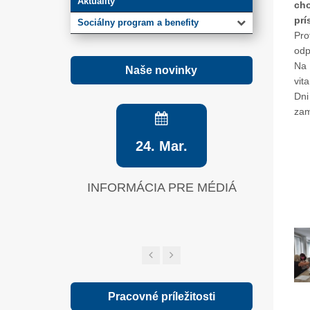
Aktuality
ch
prí
Sociálny program a benefity
Pro
odp
Na 
Naše novinky
vit
Dni
zam
24. Mar.
INFORMÁCIA PRE MÉDIÁ
Zelená sp
Pracovné príležitosti