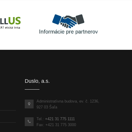
Informácie pre partnerov
inka
Duslo, a.s.
Administratívna budova, ev. č. 1236,
927 03 Šaľa
Tel.:
+421 31 775 1111
Fax: +421 31 775 3000