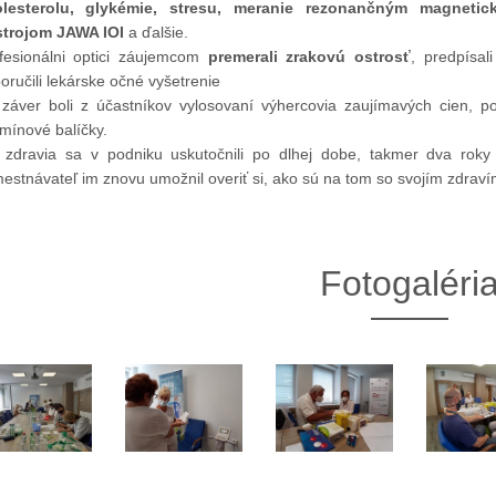
olesterolu, glykémie, stresu, meranie rezonančným magneti
strojom JAWA IOI
a ďalšie.
fesionálni optici záujemcom
premerali zrakovú ostrosť
, predpísal
oručili lekárske očné vyšetrenie
záver boli z účastníkov vylosovaní výhercovia zaujímavých cien, poi
amínové balíčky.
 zdravia sa v podniku uskutočnili po dlhej dobe, takmer dva roky
estnávateľ im znovu umožnil overiť si, ako sú na tom so svojím zdraví
13. Mar.
01. Jan.
Fotogaléri
ráva Duslo, a.s. za rok
Novým generálnym riaditeľom
2025
spoločnosti Duslo sa stane
Pavel Hanus