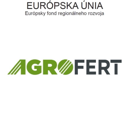
Európsky fond regionálneho rozvoja
Informácia o pridelenom NFP
ČLEN KONCERNU
AGROFERT