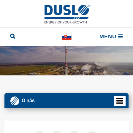
MENU
O nás