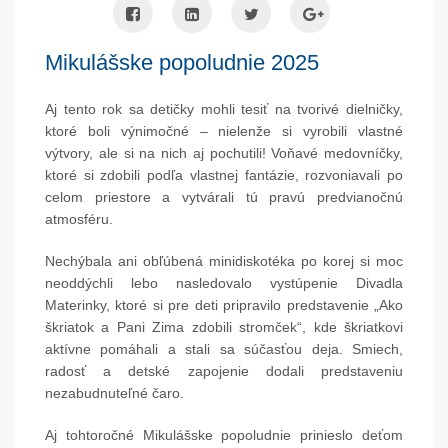
Mikulášske popoludnie 2025
Aj tento rok sa detičky mohli tesiť na tvorivé dielničky,
ktoré boli výnimočné – nielenže si vyrobili vlastné
výtvory, ale si na nich aj pochutili! Voňavé medovníčky,
ktoré si zdobili podľa vlastnej fantázie, rozvoniavali po
celom priestore a vytvárali tú pravú predvianočnú
atmosféru.
Nechýbala ani obľúbená minidiskotéka po korej si moc
neoddýchli lebo nasledovalo vystúpenie Divadla
Materinky, ktoré si pre deti pripravilo predstavenie „Ako
škriatok a Pani Zima zdobili stromček“, kde škriatkovi
aktívne pomáhali a stali sa súčasťou deja. Smiech,
radosť a detské zapojenie dodali predstaveniu
nezabudnuteľné čaro.
Aj tohtoročné Mikulášske popoludnie prinieslo deťom