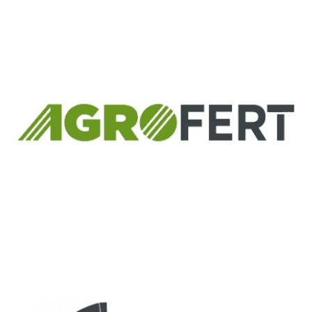
Európsky fond regionálneho rozvoja
Informácia o pridelenom NFP
ČLEN KONCERNU
AGROFERT