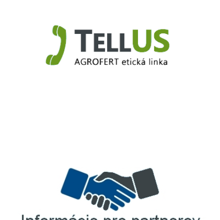
TellUS
Agrofert etická linka