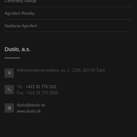
Centrálny nákup
Agrofert Reality
Nadácia Agrofert
Duslo, a.s.
Administratívna budova, ev. č. 1236, 927 03 Šaľa
Tel.:
+421 31 775 1111
Fax: +421 31 775 3000
duslo@duslo.sk
www.duslo.sk