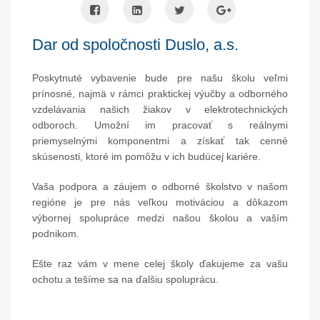
Dar od spoločnosti Duslo, a.s.
Poskytnuté vybavenie bude pre našu školu veľmi
prínosné, najmä v rámci praktickej výučby a odborného
vzdelávania našich žiakov v elektrotechnických
odboroch. Umožní im pracovať s reálnymi
priemyselnými komponentmi a získať tak cenné
skúsenosti, ktoré im pomôžu v ich budúcej kariére.
Vaša podpora a záujem o odborné školstvo v našom
regióne je pre nás veľkou motiváciou a dôkazom
výbornej spolupráce medzi našou školou a vaším
podnikom.
Ešte raz vám v mene celej školy ďakujeme za vašu
ochotu a tešíme sa na ďalšiu spoluprácu.