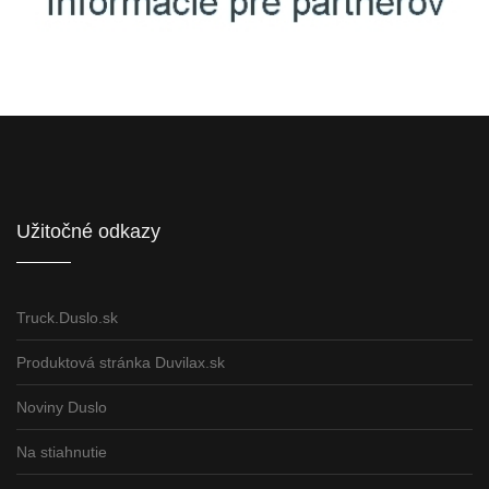
Informácie pre partnerov
Užitočné odkazy
Truck.Duslo.sk
Produktová stránka Duvilax.sk
Noviny Duslo
Na stiahnutie