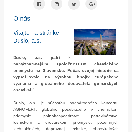
O nás
Vitajte na stránke
Duslo, a.s.
Duslo, a.s. patrí k
najvýznamnejším spoločnostiam chemického
priemyslu na Slovensku. Počas svojej histórie sa
vyprofilovalo na výrobcu hnojív európskeho
významu a globálneho dodávateľa gumárskych
chemikálií.
Duslo, a.s. je súčasťou nadnárodného koncernu
AGROFERT, globálne pôsobiaceho v chemickom
priemysle, poľnohospodárstve, potravinárstve,
lesníckom a drevárskom priemysle, pozemných
technológiách, dopravnej technike, obnoviteľných