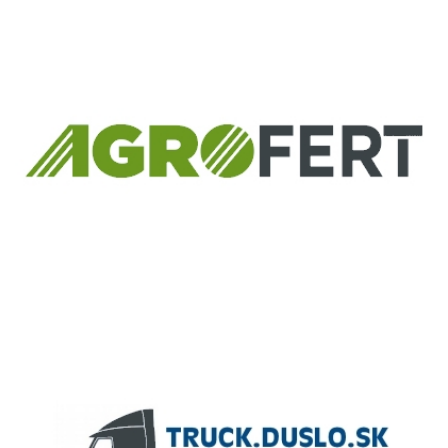
Európsky fond regionálneho rozvoja
Informácia o pridelenom NFP
ČLEN KONCERNU
AGROFERT