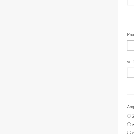
Pre
vo f
Angl