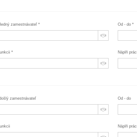
ledný zamestnávateľ *
Od - do *
unkcii *
Náplň prác
došlý zamestnávateľ
Od - do
unkcii
Náplň prác