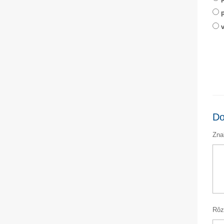
v
Do
Znal
Rôz