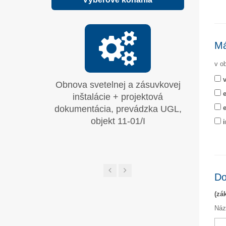
Má
v ob
Obnova svetelnej a zásuvkovej
Moderni
e
inštalácie + projektová
systému
dokumentácia, prevádzka UGL,
e
objekt 11-01/I
i
Do
(zá
Náz