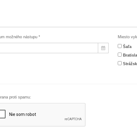
um možného nástupu *
Miesto vyk
Šaľa
Bratisl
Strážs
rana proti spamu: