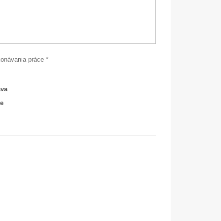
onávania práce *
ava
ke