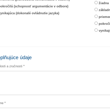
žiadna
pokročilá (schopnosť argumentácie v odbore)
základ
ynikajúca (dokonalé ovládnutie jazyka)
prieme
pokroč
vynikaj
plňujúce údaje
osti a zručnosti *
ne *