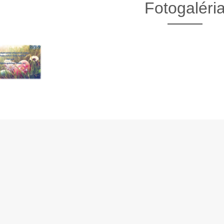
Fotogaléri
13. Mar.
01. Jan.
ráva Duslo, a.s. za rok
Novým generálnym riaditeľom
2025
spoločnosti Duslo sa stane
Pavel Hanus