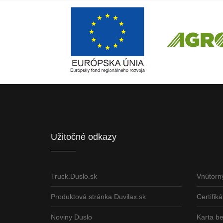
Európsky fond regionálneho rozvoja
ČLEN KONCERN
Informácia o pridelenom NFP
Užitočné odkazy
Truck.Duslo.sk
Vnútorn
Produktová stránka Duvilax.sk
Certifiká
Noviny Duslo
Karta b