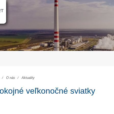
RT
O nás
Aktuality
okojné veľkonočné sviatky