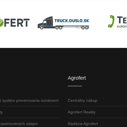
U
AGROFERT
Truck.Duslo.sk
TellUS
Agrofert etická l
Agrofert
ý systém preverovania oznámení
Centrálny nákup
ty
Agrofert Reality
ezpečnostných údajov
Nadácia Agrofert