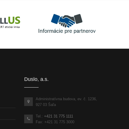
Informácie pre partnerov
inka
Duslo, a.s.
Administratívna budova, ev. č. 1236,
927 03 Šaľa
Tel.:
+421 31 775 1111
Fax: +421 31 775 3000