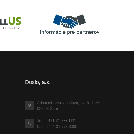
Informácie pre partnerov
inka
Duslo, a.s.
Administratívna budova, ev. č. 1236,
927 03 Šaľa
Tel.:
+421 31 775 1111
Fax: +421 31 775 3000