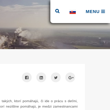
MENU
kých, ktorí pomáhajú, či ide o prácu s deťmi,
ktorí nezištne pomáhajú, je medzi zamestnancami