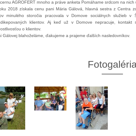
cernu AGROFERT mnoho a práve anketa Pomáhame srdcom na nich u
oku 2018 získala cenu pani Mária Gálová, hlavná sestra z Centra zdr
ov minulého storočia pracovala v Domove sociálnych služieb v Š
dikepovaných klientov. Aj keď už v Domove nepracuje, kontakt 
rostlivosťou o klientov.
i Gálovej blahoželáme, ďakujeme a prajeme ďalších nasledovníkov.
Fotogaléri
13. Mar.
01. Jan.
ráva Duslo, a.s. za rok
Novým generálnym riaditeľom
2025
spoločnosti Duslo sa stane
Pavel Hanus