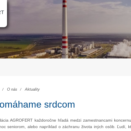
RT
O nás
Aktuality
omáhame srdcom
ácia AGROFERT každoročne hľadá medzi zamestnancami koncernu ta
oc seniorom, alebo napríklad o záchranu života iných osôb. Ľudí, 