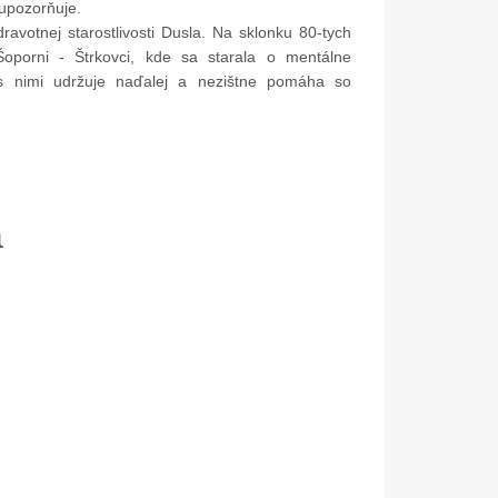
pozorňuje.
avotnej starostlivosti Dusla. Na sklonku 80-tych
oporni - Štrkovci, kde sa starala o mentálne
s nimi udržuje naďalej a nezištne pomáha so
a
05. Dec.
17. Nov.
Mikulášske popoludnie 2025
Dar od spoločnosti Dus