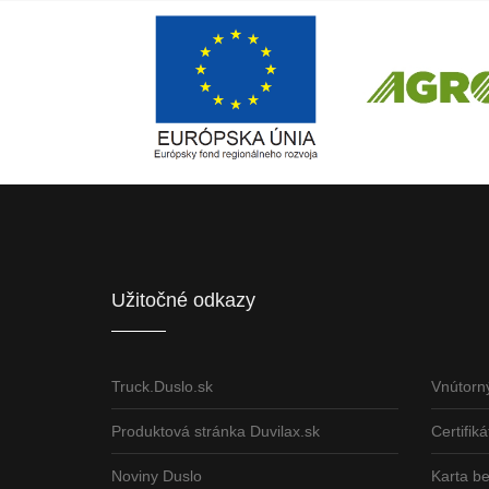
Európsky fond regionálneho rozvoja
ČLEN KONCERN
Informácia o pridelenom NFP
Užitočné odkazy
Truck.Duslo.sk
Vnútorn
Produktová stránka Duvilax.sk
Certifiká
Noviny Duslo
Karta b