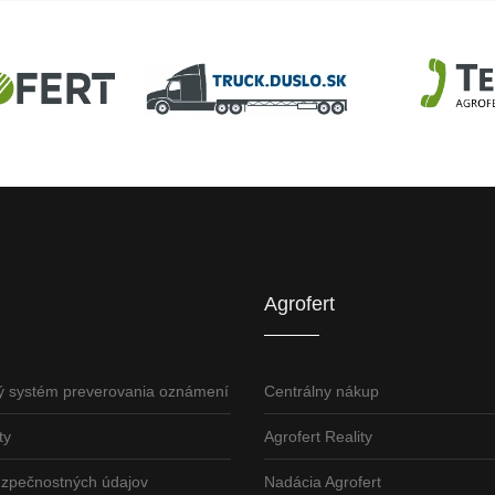
U
AGROFERT
Truck.Duslo.sk
TellUS
Agrofert etická l
Agrofert
ý systém preverovania oznámení
Centrálny nákup
ty
Agrofert Reality
ezpečnostných údajov
Nadácia Agrofert