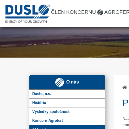
ČLEN KONCERNU
AGROFE
O nás
Duslo, a.s.
P
História
Výsledky spoločnosti
Nad
Koncern Agrofert
pom