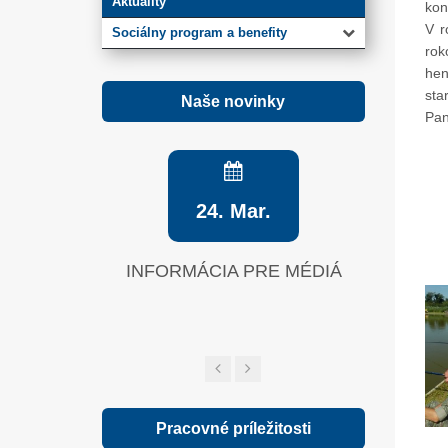
Aktuality
kon
V r
Sociálny program a benefity
rok
hen
sta
Naše novinky
Pan
24. Mar.
INFORMÁCIA PRE MÉDIÁ
Zelená sp
Pracovné príležitosti