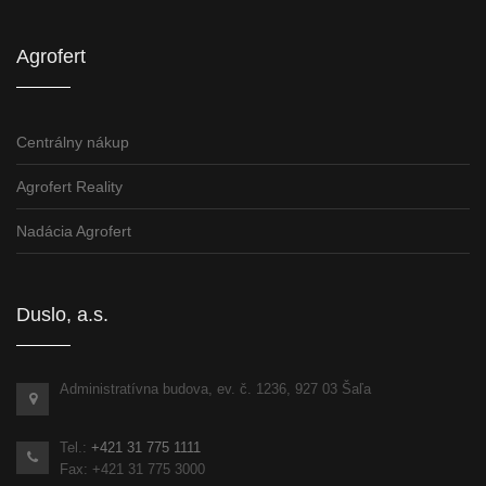
Agrofert
Centrálny nákup
Agrofert Reality
Nadácia Agrofert
Duslo, a.s.
Administratívna budova, ev. č. 1236, 927 03 Šaľa
Tel.:
+421 31 775 1111
Fax: +421 31 775 3000