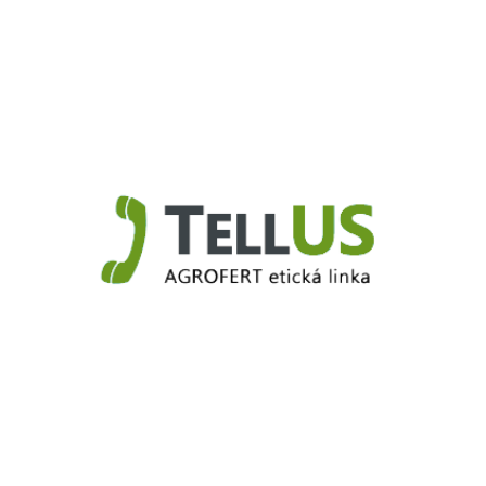
Truck.Duslo.sk
TellUS
Agrofert etická linka