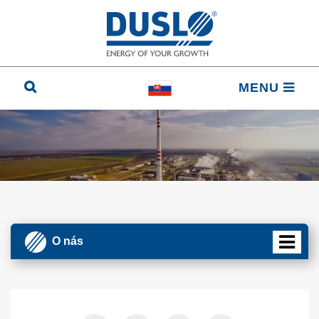
MENU
O nás