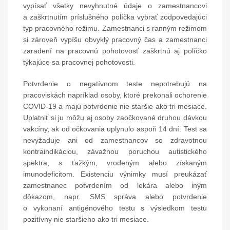
vypísať všetky nevyhnutné údaje o zamestnancovi
a zaškrtnutím príslušného políčka vybrať zodpovedajúci
typ pracovného režimu. Zamestnanci s ranným režimom
si zároveň vypíšu obvyklý pracovný čas a zamestnanci
zaradení na pracovnú pohotovosť zaškrtnú aj políčko
týkajúce sa pracovnej pohotovosti.
Potvrdenie o negatívnom teste nepotrebujú na
pracoviskách napríklad osoby, ktoré prekonali ochorenie
COVID-19 a majú potvrdenie nie staršie ako tri mesiace.
Uplatniť si ju môžu aj osoby zaočkované druhou dávkou
vakcíny, ak od očkovania uplynulo aspoň 14 dní. Test sa
nevyžaduje ani od zamestnancov so zdravotnou
kontraindikáciou, závažnou poruchou autistického
spektra, s ťažkým, vrodeným alebo získaným
imunodeficitom. Existenciu výnimky musí preukázať
zamestnanec potvrdením od lekára alebo iným
dôkazom, napr. SMS správa alebo potvrdenie
o vykonaní antigénového testu s výsledkom testu
pozitívny nie staršieho ako tri mesiace.