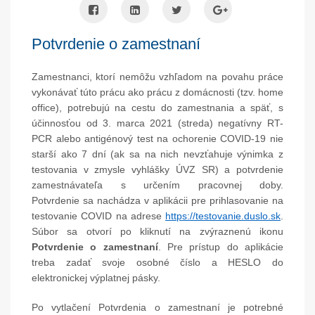
Potvrdenie o zamestnaní
Zamestnanci, ktorí nemôžu vzhľadom na povahu práce
vykonávať túto prácu ako prácu z domácnosti (tzv. home
office), potrebujú na cestu do zamestnania a späť, s
účinnosťou od 3. marca 2021 (streda) negatívny RT-
PCR alebo antigénový test na ochorenie COVID-19 nie
starší ako 7 dní (ak sa na nich nevzťahuje výnimka z
testovania v zmysle vyhlášky ÚVZ SR) a potvrdenie
zamestnávateľa s určením pracovnej doby.
Potvrdenie sa nachádza v aplikácii pre prihlasovanie na
testovanie COVID na adrese
https://testovanie.duslo.sk
.
Súbor sa otvorí po kliknutí na zvýraznenú ikonu
Potvrdenie o zamestnaní
. Pre prístup do aplikácie
treba zadať svoje osobné číslo a HESLO do
elektronickej výplatnej pásky.
Po vytlačení Potvrdenia o zamestnaní je potrebné