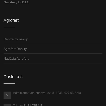
Návštevy DUSLO
Agrofert
Centrálny nákup
Agrofert Reality
Nadácia Agrofert
Duslo, a.s.
Administratívna budova, ev. č. 1236, 927 03 Šaľa
Tel.:
+421 31 775 1111