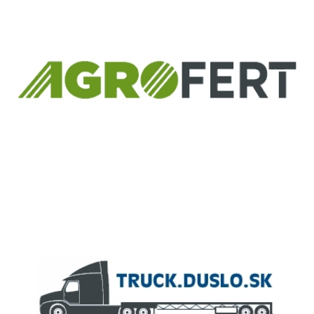
Informácia o pridelenom NFP
ČLEN KONCERNU
AGROFERT