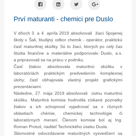
Prví maturanti - chemici pre Duslo
V dňoch 3. a 4. apríla 2019 absolvovali žiaci Spojenej
školy v Šali, študijný odbor chemik - operátor, praktickú
časť maturitnej skúšky. Sú to žiaci, ktorých po celý čas
štúdia finančne a materiálne podporovalo Duslo, a.s.
a pripravovali sa na prácu v podniku.
Časť žiakov absolvovala maturitnú skúšku v
laboratóriách praktickým predvedením komplexnej
úlohy; časť obhajovala vlastný projekt grafickými
prezentáciami.
Následne, 27. mája 2019 absolvovali ústnu maturitnú
skúšku. Maturitná komisia hodnotila získané poznatky
žiakov a ich schopnosť vyjadrovať sa v rôznych
oblastiach chémie, chemickej technológie či
laboratórnych meraní. Členom komisie bol aj Ing.
Roman Protuš, riaditeľ Technického úseku Dusla.
Slávnostné odovzdávanie maturitných vysvedčení sa