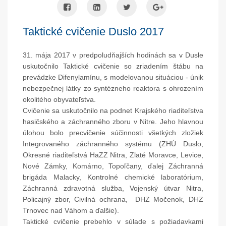
Taktické cvičenie Duslo 2017
31. mája 2017 v predpoludňajších hodinách sa v Dusle
uskutočnilo Taktické cvičenie so zriadením štábu na
prevádzke Difenylamínu, s modelovanou situáciou - únik
nebezpečnej látky zo syntézneho reaktora s ohrozením
okolitého obyvateľstva.
Cvičenie sa uskutočnilo na podnet Krajského riaditeľstva
hasičského a záchranného zboru v Nitre. Jeho hlavnou
úlohou bolo precvičenie súčinnosti všetkých zložiek
Integrovaného záchranného systému (ZHÚ Duslo,
Okresné riaditeľstvá HaZZ Nitra, Zlaté Moravce, Levice,
Nové Zámky, Komárno, Topoľčany, ďalej Záchranná
brigáda Malacky, Kontrolné chemické laboratórium,
Záchranná zdravotná služba, Vojenský útvar Nitra,
Policajný zbor, Civilná ochrana, DHZ Močenok, DHZ
Trnovec nad Váhom a ďalšie).
Taktické cvičenie prebehlo v súlade s požiadavkami