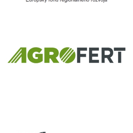
Európsky fond regionálneho rozvoja
Informácia o pridelenom NFP
ČLEN KONCERNU
AGROFERT