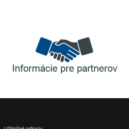
TellUS
Agrofert etická linka
Informácie pre partnerov
Užitočné odkazy