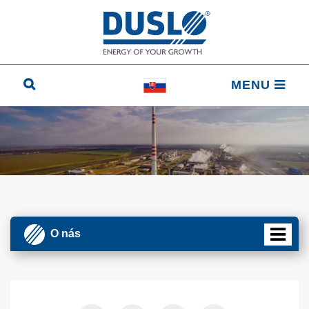
MENU
O nás