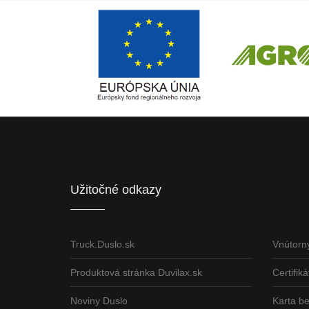
Európsky fond regionálneho rozvoja
ČLEN KONCERN
Informácia o pridelenom NFP
Užitočné odkazy
Truck.Duslo.sk
Vnútorn
Produktová stránka Duvilax.sk
Certifiká
Noviny Duslo
Karta b