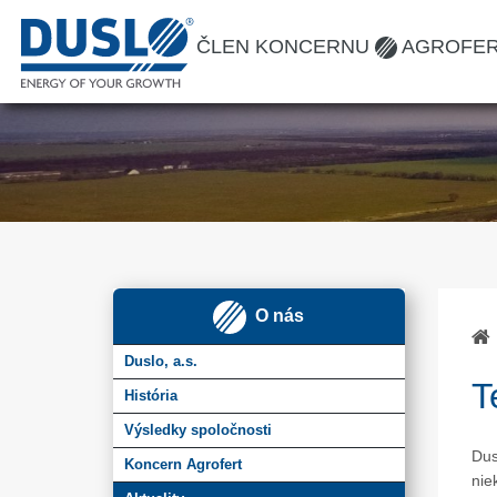
ČLEN KONCERNU
AGROFE
O nás
Duslo, a.s.
T
História
Výsledky spoločnosti
Dus
Koncern Agrofert
nie