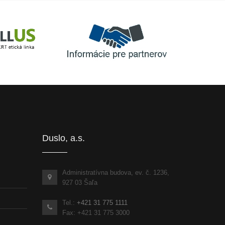
Informácie pre partnerov
inka
Duslo, a.s.
Administratívna budova, ev. č. 1236,
927 03 Šaľa
Tel.:
+421 31 775 1111
Fax: +421 31 775 3000