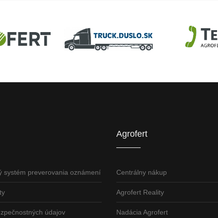
U
AGROFERT
Truck.Duslo.sk
TellUS
Agrofert etická l
Agrofert
ý systém preverovania oznámení
Centrálny nákup
ty
Agrofert Reality
ezpečnostných údajov
Nadácia Agrofert