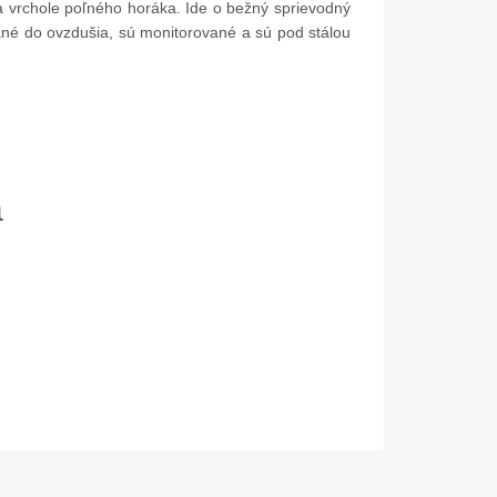
 vrchole poľného horáka. Ide o bežný sprievodný
ťané do ovzdušia, sú monitorované a sú pod stálou
a
05. Dec.
17. Nov.
Mikulášske popoludnie 2025
Dar od spoločnosti Dus