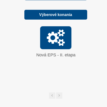
Výberové konania
Nová EPS - II. etapa
Oprava
síranu 
UGL a 