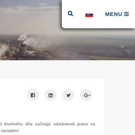
MENU
od dnešného dňa začínajú odstávkové práce na
e zariadení.