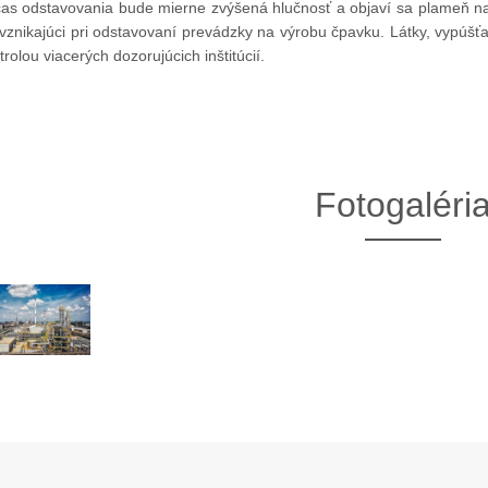
as odstavovania bude mierne zvýšená hlučnosť a objaví sa plameň na
 vznikajúci pri odstavovaní prevádzky na výrobu čpavku. Látky, vypúš
trolou viacerých dozorujúcich inštitúcií.
Fotogaléri
13. Mar.
01. Jan.
ráva Duslo, a.s. za rok
Novým generálnym riaditeľom
2025
spoločnosti Duslo sa stane
Pavel Hanus