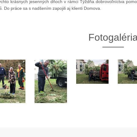
ýchto krásnych jesenných dňoch v rámci Týždňa dobrovoľníctva pomohl
. Do práce sa s nadšením zapojili aj klienti Domova.
Fotogaléri
13. Mar.
01. Jan.
ráva Duslo, a.s. za rok
Novým generálnym riaditeľom
2025
spoločnosti Duslo sa stane
Pavel Hanus