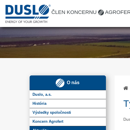
ČLEN KONCERNU
AGROFE
O nás
Duslo, a.s.
T
História
Výsledky spoločnosti
Dus
Koncern Agrofert