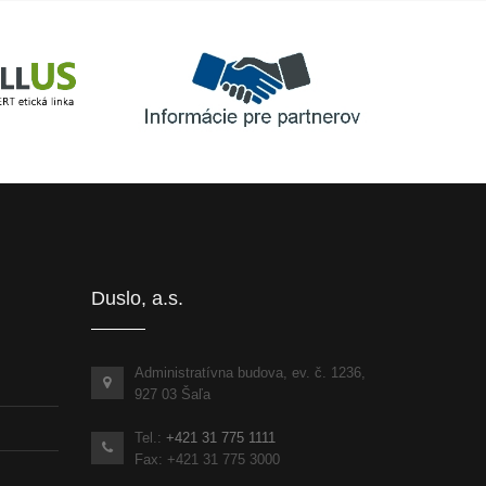
Informácie pre partnerov
inka
Duslo, a.s.
Administratívna budova, ev. č. 1236,
927 03 Šaľa
Tel.:
+421 31 775 1111
Fax: +421 31 775 3000