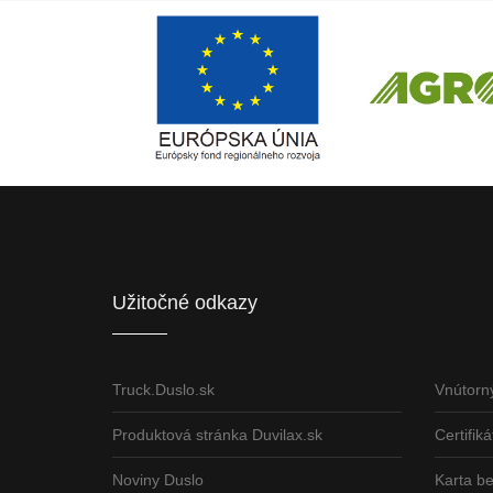
Európsky fond regionálneho rozvoja
ČLEN KONCERN
Informácia o pridelenom NFP
Užitočné odkazy
Truck.Duslo.sk
Vnútorn
Produktová stránka Duvilax.sk
Certifiká
Noviny Duslo
Karta b