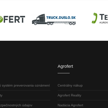
U
AGROFERT
Truck.Duslo.sk
TellUS
Agrofert etická l
Agrofert
ý systém preverovania oznámení
Centrálny nákup
ty
Agrofert Reality
ezpečnostných údajov
Nadácia Agrofert