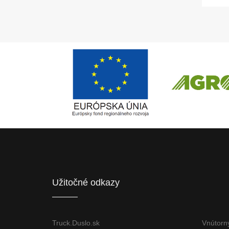
Európsky fond regionálneho rozvoja
ČLEN KONCERN
Informácia o pridelenom NFP
Užitočné odkazy
Truck.Duslo.sk
Vnútorn