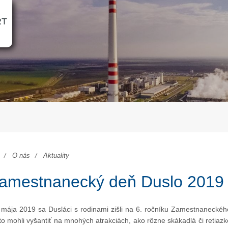
RT
O nás
Aktuality
amestnanecký deň Duslo 2019
 mája 2019 sa Dusláci s rodinami zišli na 6. ročníku Zamestnaneckého
to mohli vyšantiť na mnohých atrakciách, ako rôzne skákadlá či retiazko