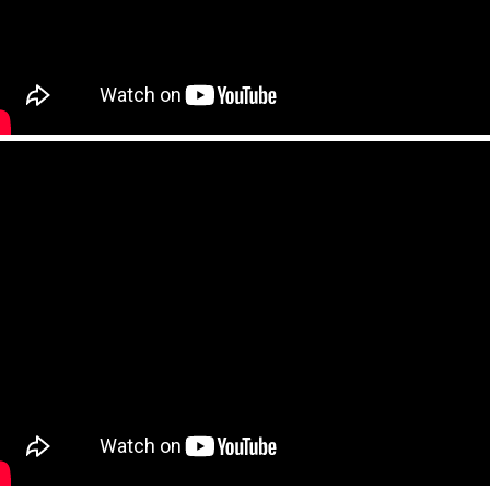
zácia distribučného
Zabezpečenie realizácie
 hlavnej čerpadlovne
rekonštrukcie prívodného
ČOV
potrubia dymovodu do
tkaninového filtra A810