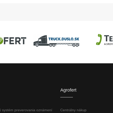
U
AGROFERT
Truck.Duslo.sk
TellUS
Agrofert etická l
Agrofert
ý systém preverovania oznámení
Centrálny nákup