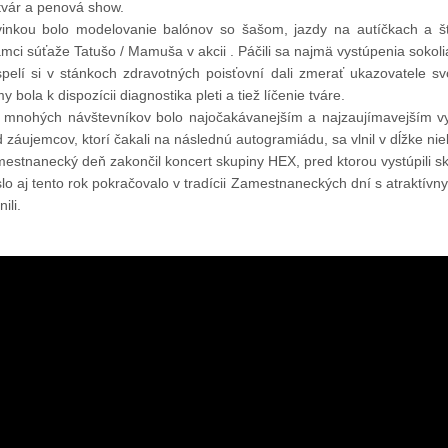
tvár a penová show.
inkou bolo modelovanie balónov so šašom, jazdy na autíčkach a štv
ámci súťaže Tatušo / Mamuša v akcii . Páčili sa najmä vystúpenia sokoli
pelí si v stánkoch zdravotných poisťovní dali zmerať ukazovatele svo
y bola k dispozícii diagnostika pleti a tiež líčenie tváre.
 mnohých návštevníkov bolo najočakávanejším a najzaujímavejším v
 záujemcov, ktorí čakali na následnú autogramiádu, sa vlnil v dĺžke nie
estnanecký deň zakončil koncert skupiny HEX, pred ktorou vystúpili s
lo aj tento rok pokračovalo v tradícii Zamestnaneckých dní s atraktí
ili.
13. Mar.
01. Jan.
ráva Duslo, a.s. za rok
Novým generálnym riaditeľom
2025
spoločnosti Duslo sa stane
Pavel Hanus