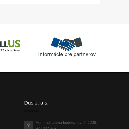
Informácie pre partnerov
inka
Duslo, a.s.
Administratívna budova, ev. č. 1236,
927 03 Šaľa