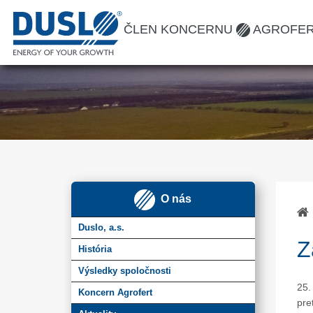
ČLEN KONCERNU
AGROFE
O nás
Duslo, a.s.
Z
História
Výsledky spoločnosti
25.
Koncern Agrofert
pre