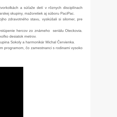
orkolkách a súťaže detí v rôznych disciplínach
arskej skupiny, mažoretiek aj súboru PaciPac.
jho zdravotného stavu, vyskúšali si silomer, pre
ystúpenie hercov zo známeho seriálu Oteckovia.
koľko desiatok metrov.
kupina Sokoly a harmonikár Michal Červienka.
vnym programom, čo zamestnanci s rodinami vysoko
05. Dec.
17. Nov.
Mikulášske popoludnie 2025
Dar od spoločnosti Dus