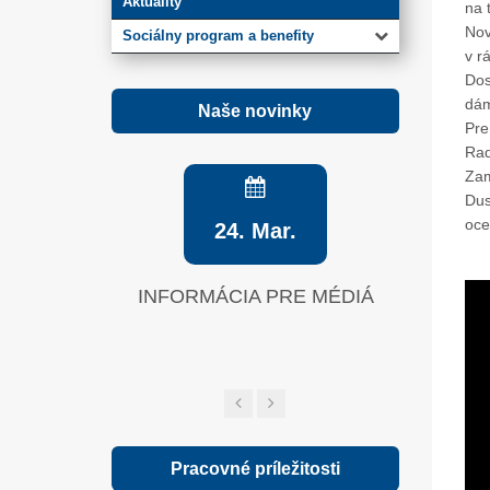
Aktuality
na 
Nov
Sociálny program a benefity
v r
Dos
dám
Naše novinky
Pre
Rad
Zam
Dus
ocen
24. Mar.
INFORMÁCIA PRE MÉDIÁ
Zelená sp
Pracovné príležitosti