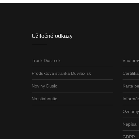
Európsky fond regionálneho rozvoja
ČLEN KONCERN
Informácia o pridelenom NFP
Užitočné odkazy
Truck.Duslo.sk
Vnútorn
Produktová stránka Duvilax.sk
Certifiká
Noviny Duslo
Karta b
Na stiahnutie
Informác
Oznamy 
Napísali
GDPR