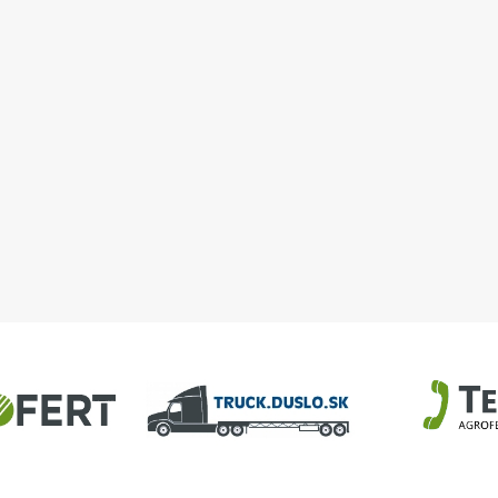
ávací stroj na eLAD
Výmena deformovaných trás na
poľnom horáku 040-X-901 a
040-X-902 + výmena 6 ks
horákov