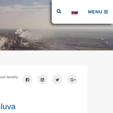
MENU
ané benefity
mluva