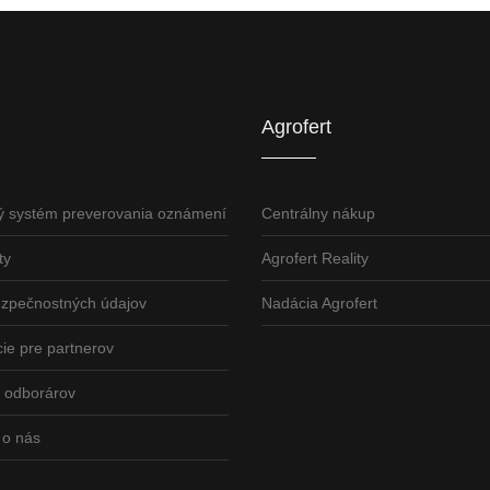
U
AGROFERT
Truck.Duslo.sk
TellUS
Agrofert etická l
Agrofert
ý systém preverovania oznámení
Centrálny nákup
ty
Agrofert Reality
ezpečnostných údajov
Nadácia Agrofert
ie pre partnerov
odborárov
 o nás