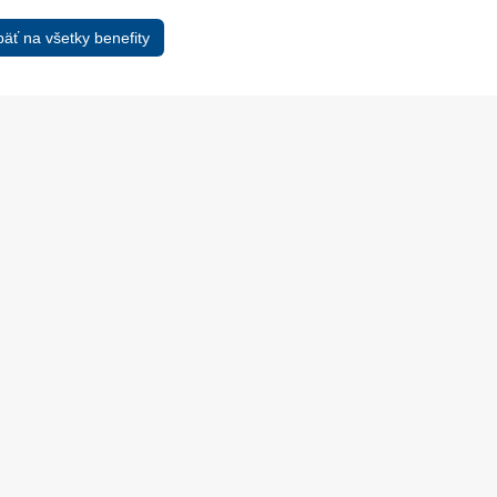
äť na všetky benefity
13. Mar.
01. Jan.
ráva Duslo, a.s. za rok
Novým generálnym riaditeľom
2025
spoločnosti Duslo sa stane
Pavel Hanus