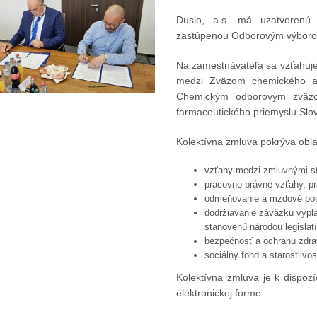
Duslo, a.s. má uzatvorenú 
zastúpenou Odborovým výborom
Na zamestnávateľa sa vzťahuje
medzi Zväzom chemického a 
Chemickým odborovým zväzo
farmaceutického priemyslu Slov
Kolektívna zmluva pokrýva obla
vzťahy medzi zmluvnými s
pracovno-právne vzťahy, 
odmeňovanie a mzdové po
dodržiavanie záväzku vyp
stanovenú národou legislatí
bezpečnosť a ochranu zdravi
sociálny fond a starostliv
Kolektívna zmluva je k dispoz
elektronickej forme.