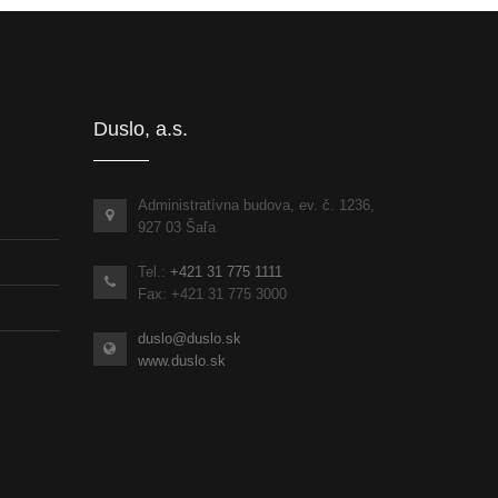
Informácie pre partnerov
inka
Duslo, a.s.
Administratívna budova, ev. č. 1236,
927 03 Šaľa
Tel.:
+421 31 775 1111
Fax: +421 31 775 3000
duslo@duslo.sk
www.duslo.sk