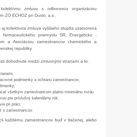
kolektívnu zmluvu s odborovou organizáciou
 ZO ECHOZ pri Duslo, a.s..
 aj kolektívna zmluva vyššieho stupňa uzatvorená
farmaceutického priemyslu SR, Energeticko -
m a Asociáciou zamestnancov chemického a
enskej republiky.
sti dohodnuté medzi zmluvnými stranami a to:
tranami,
pracovné podmienky a ochranu zamestnancov,
dmienky,
lácať všetkým zamestnancom platnú minimálnu mzdu
vou pre príslušný kalendárny rok,
a pri práci,
osť o zamestnancov.
ícii každému zamestnancov buď v tlačenej, alebo