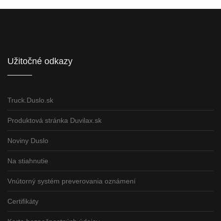
Informácie pre partnerov
Užitočné odkazy
Truck.Duslo.sk
Produktová stránka Duvilax.sk
Noviny Duslo
Na stiahnutie
Vnútorný systém preverovania oznámení
Certifikáty