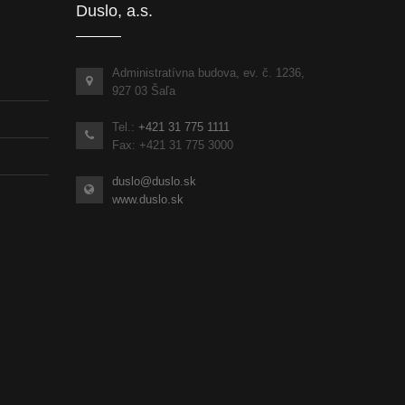
Duslo, a.s.
Administratívna budova, ev. č. 1236,
927 03 Šaľa
Tel.:
+421 31 775 1111
Fax: +421 31 775 3000
duslo@duslo.sk
www.duslo.sk