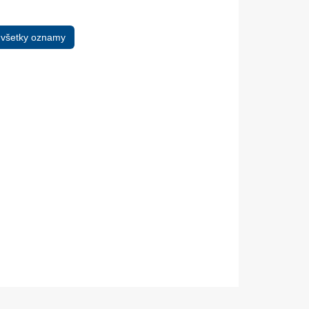
 všetky oznamy
05. Dec.
17. Nov.