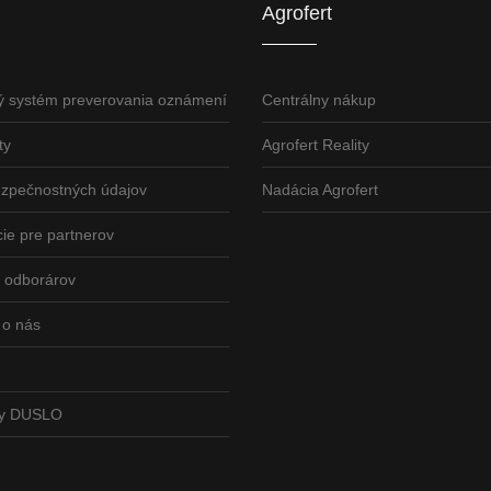
Agrofert
ý systém preverovania oznámení
Centrálny nákup
ty
Agrofert Reality
ezpečnostných údajov
Nadácia Agrofert
ie pre partnerov
odborárov
 o nás
vy DUSLO