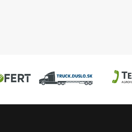
ČOV
potrubia dymovodu do
tkaninového filtra A810
U
AGROFERT
Truck.Duslo.sk
TellUS
Agrofert etická l