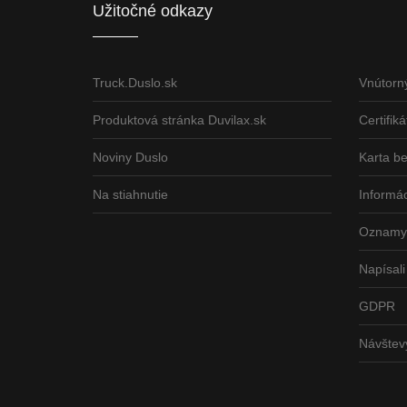
Užitočné odkazy
Truck.Duslo.sk
Vnútorn
Produktová stránka Duvilax.sk
Certifiká
Noviny Duslo
Karta b
Na stiahnutie
Informác
Oznamy 
Napísali
GDPR
Návšte