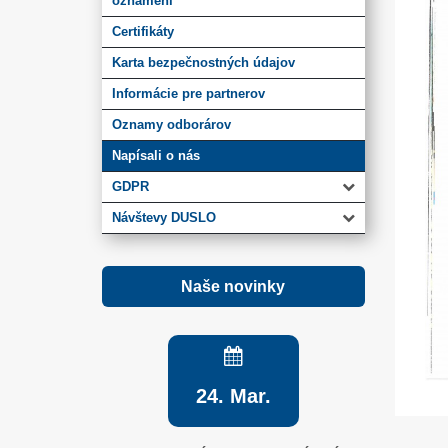
oznámení
Certifikáty
Karta bezpečnostných údajov
Informácie pre partnerov
Oznamy odborárov
Napísali o nás
GDPR
Návštevy DUSLO
Naše novinky
24. Mar.