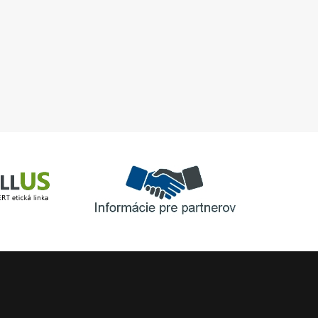
UGL a DAM, objekt 
Informácie pre partnerov
inka