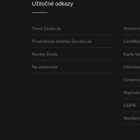
Užitočné odkazy
Truck.Duslo.sk
Vnútorn
Produktová stránka Duvilax.sk
Certifiká
Noviny Duslo
Karta b
Na stiahnutie
Informác
Oznamy 
Napísali
GDPR
Návšte