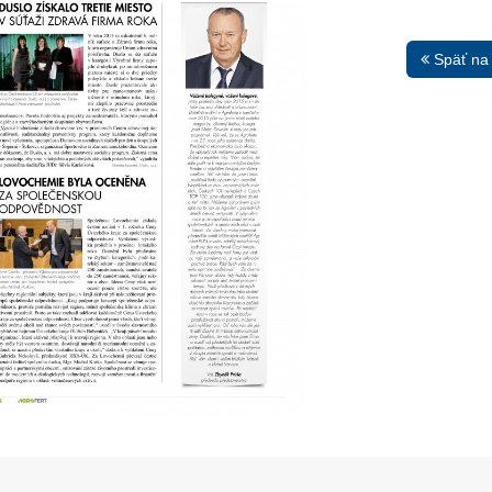
Späť na
13. Mar.
01. Jan.