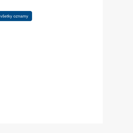
 všetky oznamy
05. Dec.
17. Nov.