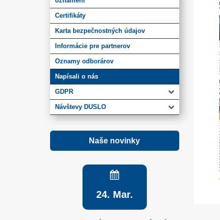
oznámení
Certifikáty
Karta bezpečnostných údajov
Informácie pre partnerov
Oznamy odborárov
Napísali o nás
GDPR
Návštevy DUSLO
Naše novinky
24. Mar.