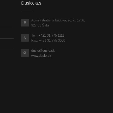
Duslo, a.s.
Administratívna budova, ev. č. 1236,
927 03 Šaľa
Tel.:
+421 31 775 1111
Fax: +421 31 775 3000
duslo@duslo.sk
www.duslo.sk