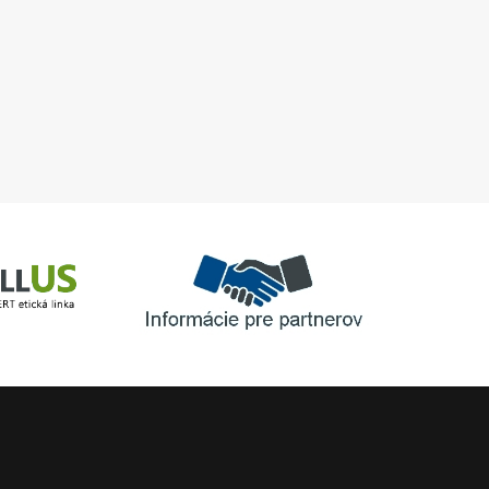
UGL a DAM, objekt 
Informácie pre partnerov
inka