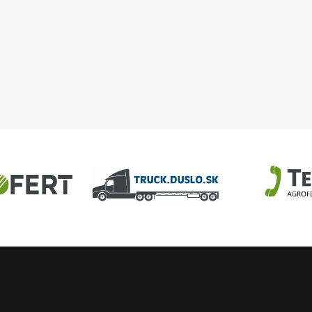
ČOV
potrubia dymovodu do
tkaninového filtra A810
U
AGROFERT
Truck.Duslo.sk
TellUS
Agrofert etická l