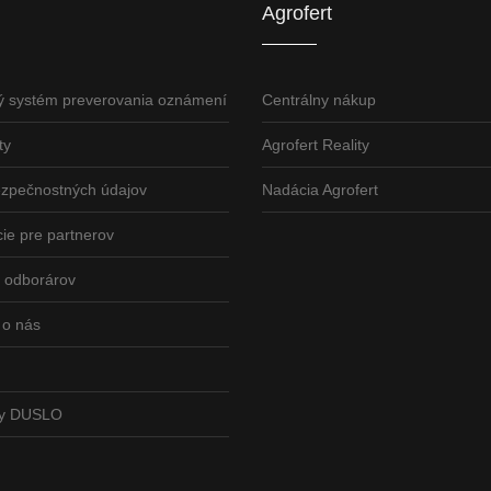
Agrofert
ý systém preverovania oznámení
Centrálny nákup
ty
Agrofert Reality
ezpečnostných údajov
Nadácia Agrofert
ie pre partnerov
odborárov
 o nás
vy DUSLO