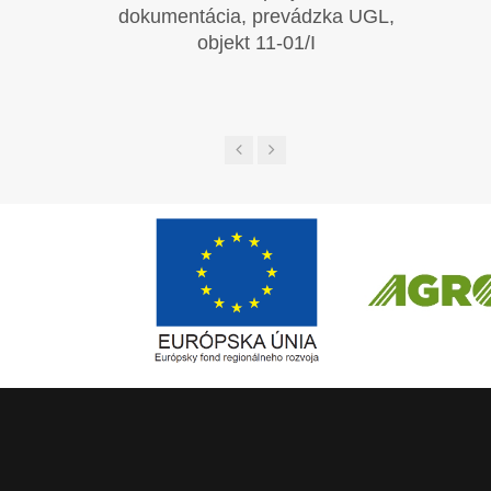
dokumentácia, prevádzka UGL,
objekt 11-01/I
Európsky fond regionálneho rozvoja
ČLEN KONCERN
Informácia o pridelenom NFP