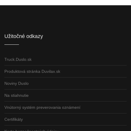
Informácie pre partnerov
Užitočné odkazy
Truck.Duslo.sk
Produktová stránka Duvilax.sk
Noviny Duslo
Na stiahnutie
Vnútorný systém preverovania oznámení
Certifikáty