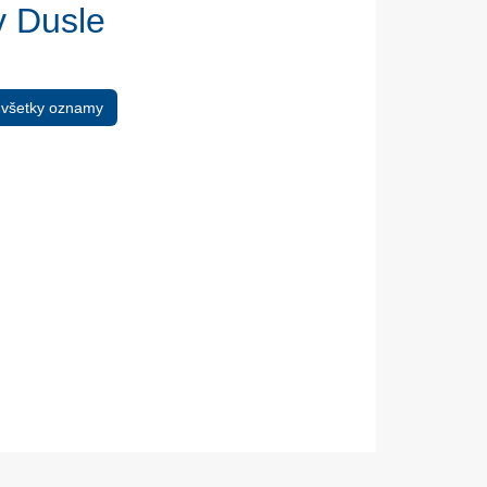
v Dusle
 všetky oznamy
05. Dec.
17. Nov.