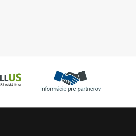
040-X-902 + výmena
horákov
Informácie pre partnerov
inka