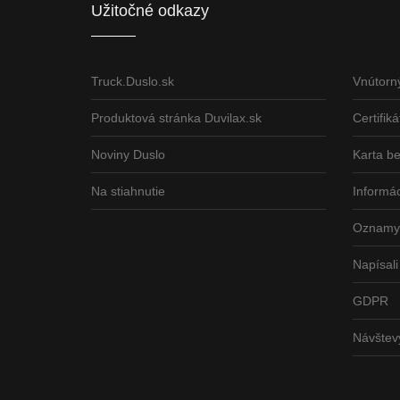
Užitočné odkazy
Truck.Duslo.sk
Vnútorn
Produktová stránka Duvilax.sk
Certifiká
Noviny Duslo
Karta b
Na stiahnutie
Informác
Oznamy 
Napísali
GDPR
Návšte