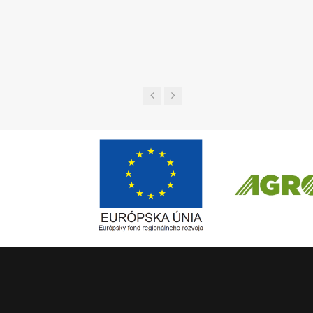
UGL a 
Európsky fond regionálneho rozvoja
ČLEN KONCERN
Informácia o pridelenom NFP