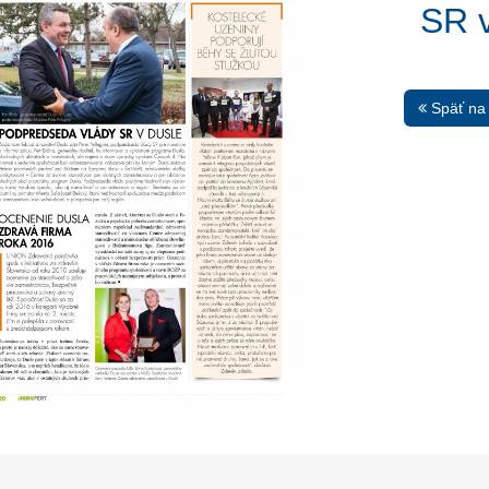
SR 
Späť na
13. Mar.
01. Jan.