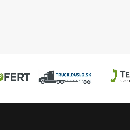
DAM, objekt 32-63
U
AGROFERT
Truck.Duslo.sk
TellUS
Agrofert etická l