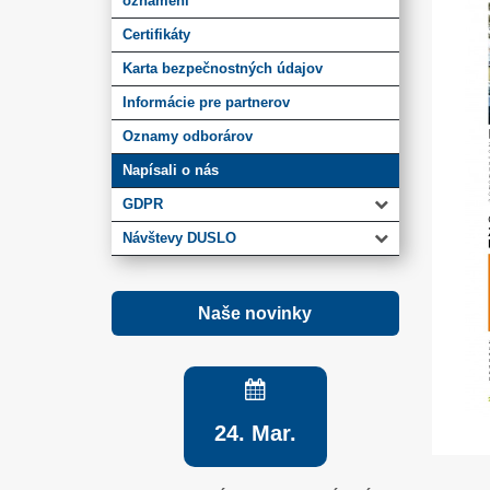
oznámení
Certifikáty
Karta bezpečnostných údajov
Informácie pre partnerov
Oznamy odborárov
Napísali o nás
GDPR
Návštevy DUSLO
Naše novinky
24. Mar.