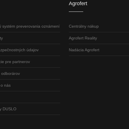
Agrofert
ý systém preverovania oznámení
Centrálny nákup
ty
Agrofert Reality
ezpečnostných údajov
Nadácia Agrofert
ie pre partnerov
odborárov
 o nás
vy DUSLO