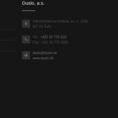
Duslo, a.s.
Administratívna budova, ev. č. 1236,
927 03 Šaľa
Tel.:
+421 31 775 1111
Fax: +421 31 775 3000
duslo@duslo.sk
www.duslo.sk