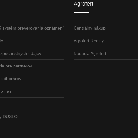
Agrofert
ý systém preverovania oznámení
Centrálny nákup
ty
Agrofert Reality
ezpečnostných údajov
Nadácia Agrofert
ie pre partnerov
odborárov
 o nás
vy DUSLO