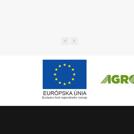
UGL a 
Európsky fond regionálneho rozvoja
ČLEN KONCERN
Informácia o pridelenom NFP