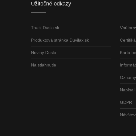
Užitočné odkazy
Truck.Duslo.sk
Vnútorn
Produktová stránka Duvilax.sk
Certifiká
Noviny Duslo
Karta b
Na stiahnutie
Informác
Oznamy 
Napísali
GDPR
Návšte