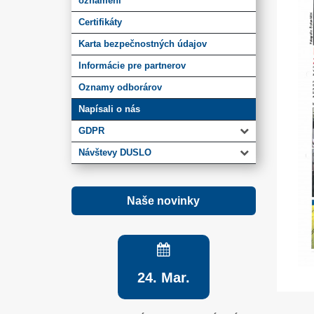
oznámení
Certifikáty
Karta bezpečnostných údajov
Informácie pre partnerov
Oznamy odborárov
Napísali o nás
GDPR
Návštevy DUSLO
Naše novinky
24. Mar.