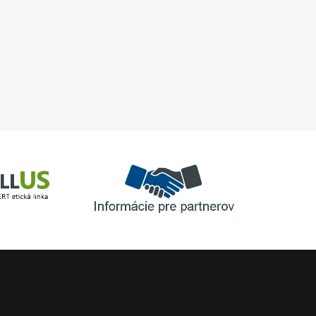
040-X-902 + výmena
horákov
Informácie pre partnerov
inka