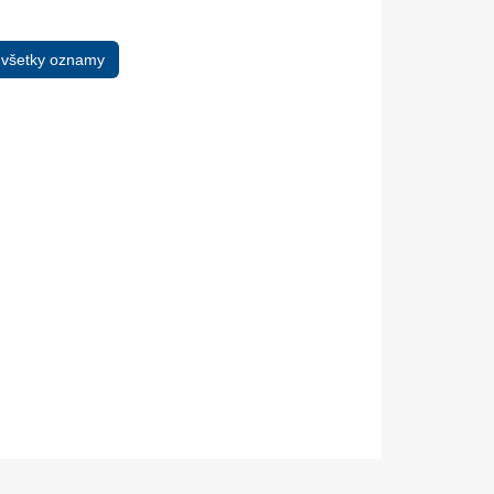
 všetky oznamy
05. Dec.
17. Nov.