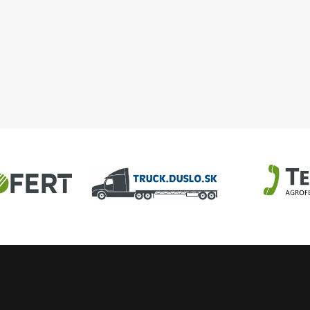
DAM, objekt 32-63
U
AGROFERT
Truck.Duslo.sk
TellUS
Agrofert etická l