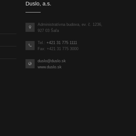
Duslo, a.s.
Administratívna budova, ev. č. 1236,
927 03 Šaľa
Tel.:
+421 31 775 1111
Fax: +421 31 775 3000
duslo@duslo.sk
www.duslo.sk