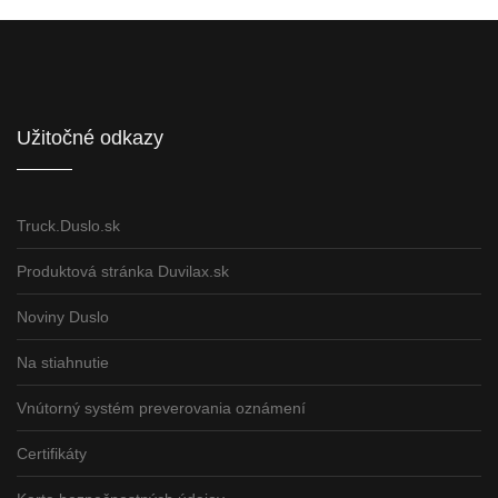
Informácie pre partnerov
Užitočné odkazy
Truck.Duslo.sk
Produktová stránka Duvilax.sk
Noviny Duslo
Na stiahnutie
Vnútorný systém preverovania oznámení
Certifikáty