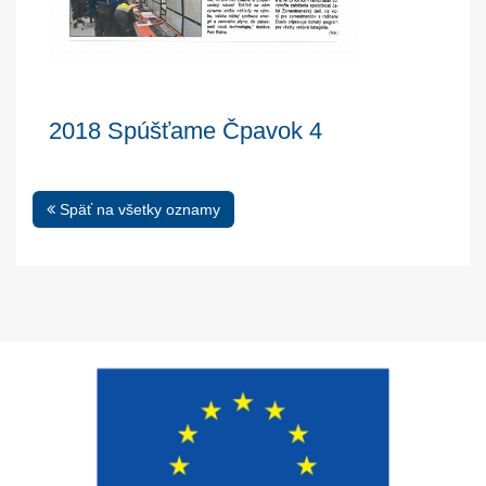
2018 Spúšťame Čpavok 4
Späť na všetky oznamy