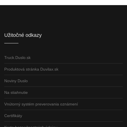
Informácie pre partnerov
Užitočné odkazy
Truck.Duslo.sk
Produktová stránka Duvilax.sk
Noviny Duslo
Na stiahnutie
Vnútorný systém preverovania oznámení
Certifikáty