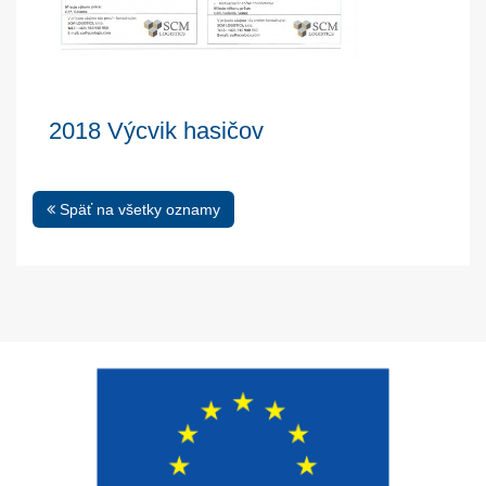
2018 Výcvik hasičov
Späť na všetky oznamy