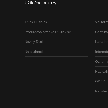
Užitočné odkazy
Truck.Duslo.sk
Vnútorn
Produktová stránka Duvilax.sk
Certifiká
Noviny Duslo
Karta b
Na stiahnutie
Informác
Oznamy 
Napísali
GDPR
Návšte