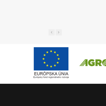
UGL a 
Európsky fond regionálneho rozvoja
ČLEN KONCERN
Informácia o pridelenom NFP