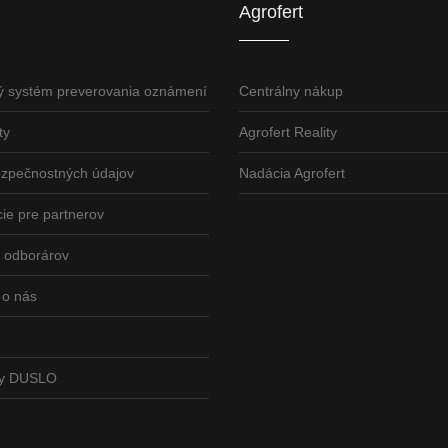
Agrofert
ý systém preverovania oznámení
Centrálny nákup
ty
Agrofert Reality
ezpečnostných údajov
Nadácia Agrofert
ie pre partnerov
odborárov
 o nás
vy DUSLO