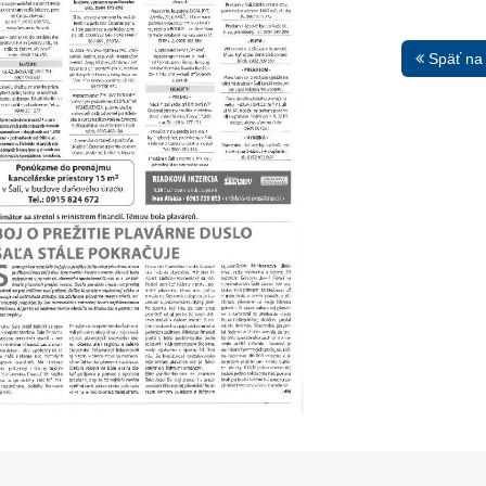
Späť na
13. Mar.
01. Jan.