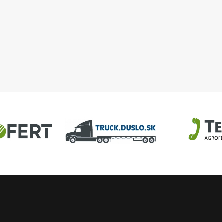
DAM, objekt 32-63
U
AGROFERT
Truck.Duslo.sk
TellUS
Agrofert etická l