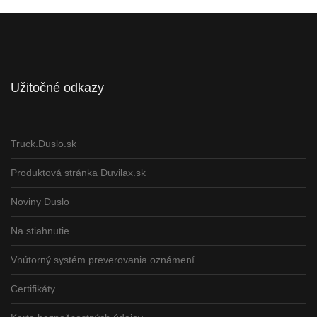
Informácie pre partnerov
Užitočné odkazy
Truck.Duslo.sk
Produktová stránka Duvilax.sk
Noviny Duslo
Na stiahnutie
Vnútorný systém preverovania oznámení
Certifikáty