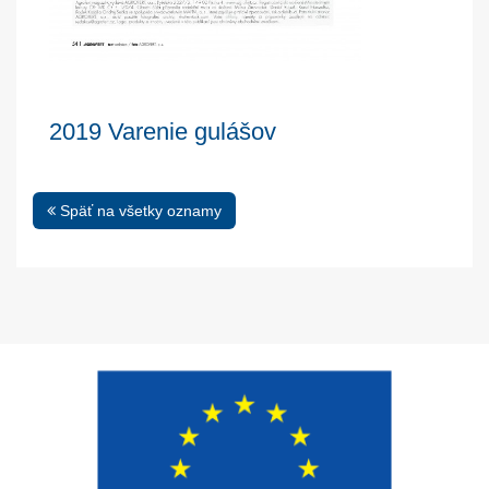
2019 Varenie gulášov
Späť na všetky oznamy