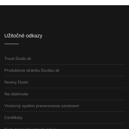
Informácie pre partnerov
Užitočné odkazy
Truck.Duslo.sk
Produktová stránka Duvilax.sk
Noviny Duslo
Na stiahnutie
Vnútorný systém preverovania oznámení
Certifikáty