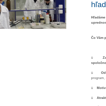
hľad
Hľadáme
uprednos
13. Mar.
01. Jan.
Čo Vám 
ráva Duslo, a.s. za rok
Novým generálnym riaditeľom
2025
spoločnosti Duslo sa stane
ü
Z
Pavel Hanus
spoločno
ü
Od
program, 
ü
Motiv
ü
Atrak