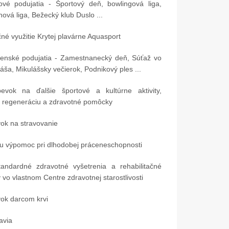
vé podujatia - Športový deň, bowlingová liga,
ová liga, Bežecký klub Duslo ...
né využitie Krytej plavárne Aquasport
enské podujatia - Zamestnanecký deň, Súťaž vo
láša, Mikulášsky večierok, Podnikový ples ...
Vyhrabávací stroj na eLAD
Výmena deformovaných
vok na ďalšie športové a kultúrne aktivity,
poľnom horáku 040-X
, regeneráciu a zdravotné pomôcky
040-X-902 + výmena
horákov
ok na stravovanie
u výpomoc pri dlhodobej práceneschopnosti
ndardné zdravotné vyšetrenia a rehabilitačné
 vo vlastnom Centre zdravotnej starostlivosti
ok darcom krvi
avia