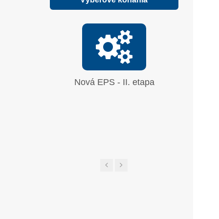
Nová EPS - II. etapa
Oprava
síranu 
UGL a 