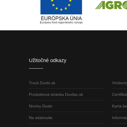
Európsky fond regionálneho rozvoja
ČLEN KONCERN
Informácia o pridelenom NFP
Užitočné odkazy
Truck.Duslo.sk
Vnútorn
Produktová stránka Duvilax.sk
Certifiká
Noviny Duslo
Karta b
Na stiahnutie
Informác