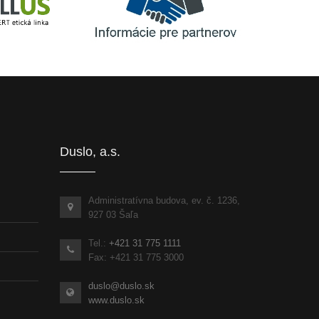
Informácie pre partnerov
inka
Duslo, a.s.
Administratívna budova, ev. č. 1236,
927 03 Šaľa
Tel.:
+421 31 775 1111
Fax: +421 31 775 3000
duslo@duslo.sk
www.duslo.sk