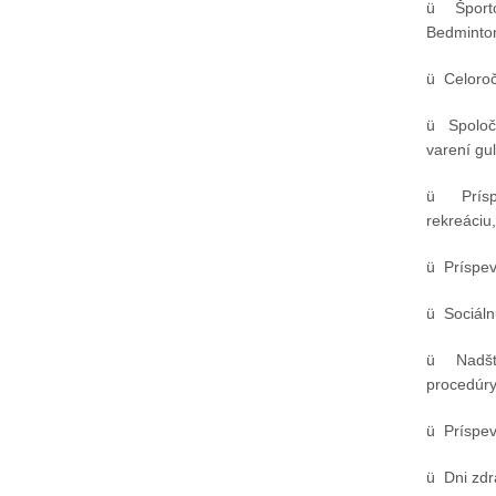
ü Športo
Bedminton
ü Celoroč
ü Spoloč
varení gu
 podlahy vo výrobni
Modernizácia skúšobne elektr.
ü Príspe
amónneho prevádzky
strojov
rekreáciu
DAM, objekt 32-63
ü Príspev
ü Sociáln
ü Nadšta
procedúry
ü Príspev
ü Dni zdr