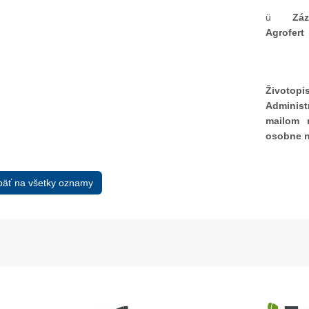
ü
Záz
Agrofert
Životo
Administ
mailom
osobne 
äť na všetky oznamy