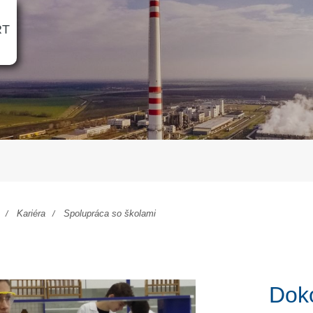
RT
Kariéra
Spolupráca so školami
Doko