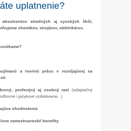
áte uplatnenie?
 absolventov stredných aj vysokých škôl,
tňujeme chemikov, strojárov, elektrikárov.
05. Dec.
17. Nov.
ponúkame?
Mikulášske popoludnie 2025
Dar od spoločnosti Dus
aujímavú a tvorivú prácu v rozvíjajúcej sa
sti
borný, profesijný aj osobný rast
(adaptačný
odborné i jazykové vzdelávanie...)
ujúce ohodnotenie
tívne zamestnanecké benefity