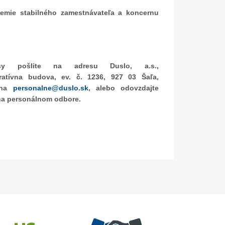
emie stabilného zamestnávateľa a koncernu
pisy pošlite na adresu Duslo, a.s.,
ratívna budova, ev. č. 1236, 927 03 Šaľa,
 na
personalne@duslo.sk
, alebo odovzdajte
na personálnom odbore.