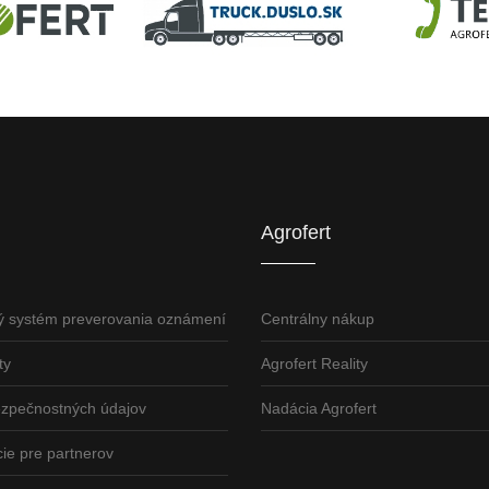
U
AGROFERT
Truck.Duslo.sk
TellUS
Agrofert etická l
Agrofert
ý systém preverovania oznámení
Centrálny nákup
ty
Agrofert Reality
ezpečnostných údajov
Nadácia Agrofert
ie pre partnerov