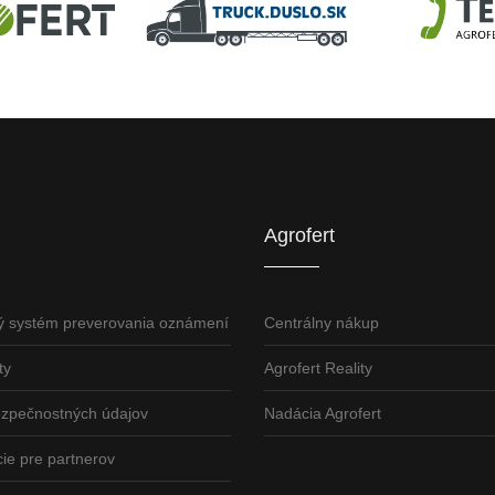
U
AGROFERT
Truck.Duslo.sk
TellUS
Agrofert etická l
Agrofert
ý systém preverovania oznámení
Centrálny nákup
ty
Agrofert Reality
ezpečnostných údajov
Nadácia Agrofert
ie pre partnerov