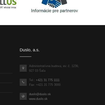
Informácie pre partnerov
inka
Duslo, a.s.
Administratívna budova, ev. č. 1236,
927 03 Šaľa
Tel.:
+421 31 775 1111
Fax: +421 31 775 3000
duslo@duslo.sk
www.duslo.sk