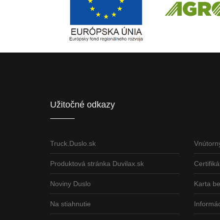
Európsky fond regionálneho rozvoja
ČLEN KONCERN
Informácia o pridelenom NFP
Užitočné odkazy
Truck.Duslo.sk
Vnútorn
Produktová stránka Duvilax.sk
Certifiká
Noviny Duslo
Karta b
Na stiahnutie
Informác