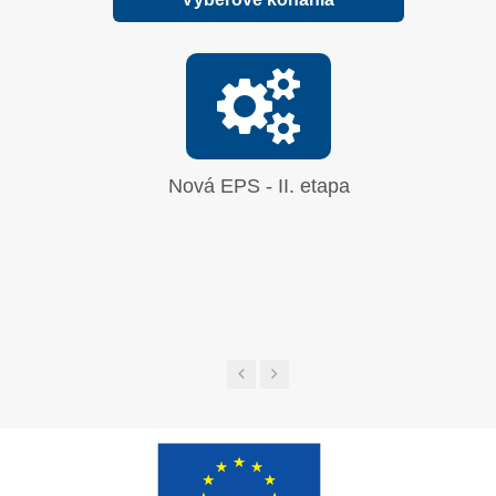
Nová EPS - II. etapa
Oprava
síranu 
UGL a 