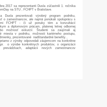
ra 2017 sa reprezentanti Dusla zúčastnili 1. ročníka
hemDay na STU , FCHPT v Bratislave.
ia Dusla prezentovali výrobný program podniku,
osť o zamestnancov, ale najmä ponúkali spoluprácu s
tami FCHPT - či už ponuky tém a konzultácií
skym a diplomovým prácam, platenej letnej odbornej
ebo možnosť exkurzií. Študenti sa zaujímali aj
é miesta v podniku, možnosti kariérneho postupu,
05. Dec.
17. Nov.
dmienky, prezentované nadštandardné benefity...
 priamo z výroby odpovedali záujemcom na konkrétne
apr.
o výrobe konkrétnych produktov, o organizácii
 prevádzkach, adaptácii nových zamestnancov
Mikulášske popoludnie 2025
Dar od spoločnosti Dus