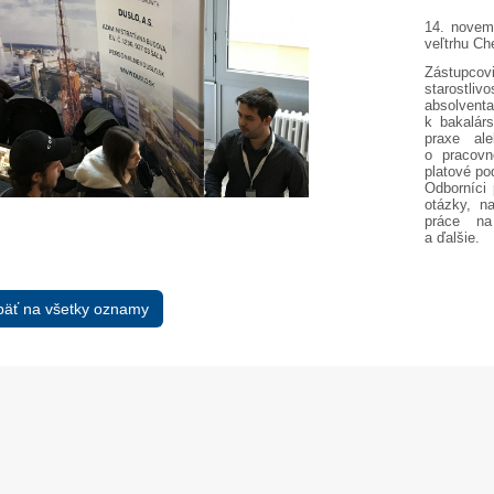
14. novemb
veľtrhu C
Zástupcov
starostliv
absolven
k bakalár
praxe al
o pracovn
13. Mar.
01. Jan.
platové po
Odborníci
otázky, n
práce na
ráva Duslo, a.s. za rok
Novým generálnym riaditeľom
a ďalšie.
2025
spoločnosti Duslo sa stane
Pavel Hanus
äť na všetky oznamy