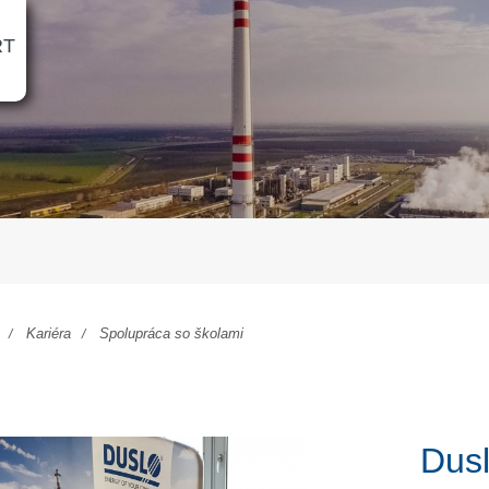
RT
Kariéra
Spolupráca so školami
Dus