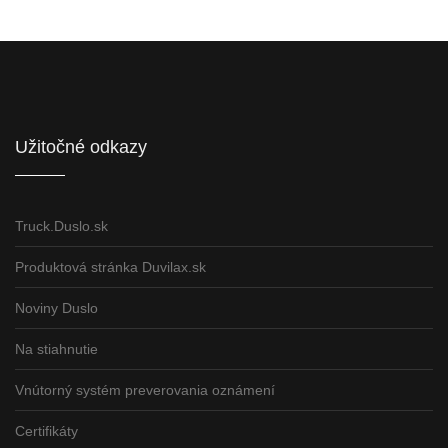
Informácie pre partnerov
Užitočné odkazy
Truck.Duslo.sk
Produktová stránka Duvilax.sk
Noviny Duslo
Na stiahnutie
Vnútorný systém preverovania oznámení
Certifikáty