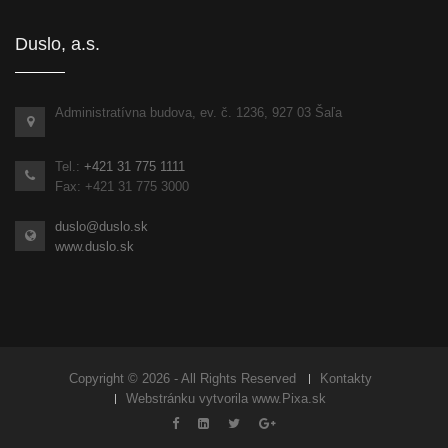
Duslo, a.s.
Administratívna budova, ev. č. 1236, 927 03 Šaľa
Tel.:
+421 31 775 1111
Fax: +421 31 775 3000
duslo@duslo.sk
www.duslo.sk
Copyright © 2026 - All Rights Reserved
Kontakty
Webstránku vytvorila
www.Pixa.sk