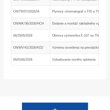
ON/TR/07/2026/IA
Plynový chromatograf s FID a TCD detek
ON/MK/36/2026/HCH
Dodanie a montáž nákladného výťahu; P
66/2505/2026
Obnova výmenníka E-107 na TN1, časť
ON/MV/41/2026/KD2
Výmena osvetlenia na prevádzke KD2 a 
65/0166/2026
Vybudovanie nového oplotenia