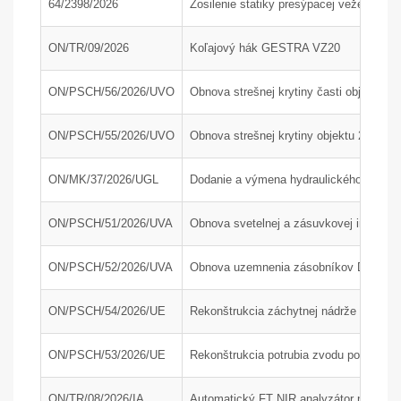
64/2398/2026
Zosilenie statiky presýpacej veže H200
ON/TR/09/2026
Koľajový hák GESTRA VZ20
ON/PSCH/56/2026/UVO
Obnova strešnej krytiny časti objektu 24
ON/PSCH/55/2026/UVO
Obnova strešnej krytiny objektu 24-34
ON/MK/37/2026/UGL
Dodanie a výmena hydraulického agregát
ON/PSCH/51/2026/UVA
Obnova svetelnej a zásuvkovej inštaláci
ON/PSCH/52/2026/UVA
Obnova uzemnenia zásobníkov DAM a AdB
ON/PSCH/54/2026/UE
Rekonštrukcia záchytnej nádrže J210 na
ON/PSCH/53/2026/UE
Rekonštrukcia potrubia zvodu popola z 
ON/TR/08/2026/IA
Automatický FT NIR analyzátor na rýchlu