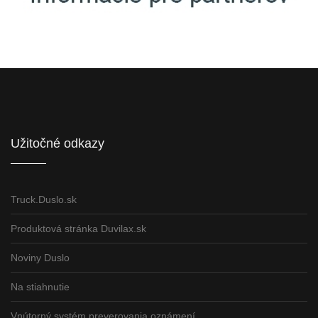
Informácie pre partnerov
Užitočné odkazy
Truck.Duslo.sk
Produktová stránka Duvilax.sk
Noviny Duslo
Na stiahnutie
Vnútorný systém preverovania oznámení