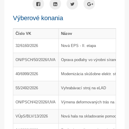
Výberové konania
Číslo VK
Názov
32/6160/2026
Nová EPS - II. etapa
ON/PSCH/50/2026/UVA
Oprava podlahy vo výrobni síranu amón
40/6999/2026
Modernizácia skúšobne elektr. strojov
55/2492/2026
Vyhrabávací stroj na eLAD
ON/PSCH/42/2026/UVA
Výmena deformovaných trás na poľnom 
VÚpS/BLV/13/2026
Nová hala na skladovanie pomocného mat