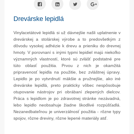
Drevárske lepidlá
Vinylacetátové lepidlá si už dávnejšie našli uplatnenie v
drevárskej a stolárskej výrobe a to predovšetkým z
dôvodu vysokej adhézie k drevu a prieniku do drevnej
hmoty. V porovnaní s inými typmi lepidiel majú niekoľko
významných vlastností, ktoré sú zvlášť podstatné pre
túto oblasť použitia. Prvou z nich je okamžitá
pripravenosť lepidla na použitie, bez zvláštnej úpravy.
Lepidlo je po vytvrdnutí mäkšie a pružnejšie, ako iné
drevárske lepidlá, preto prakticky vôbec nespôsobuje
otupovanie nástrojov pri obrábaní zlepených dielcov.
Práca s lepidlom je po zdravotnej stránke nezávadná,
lebo lepidlo neobsahuje žiadne škodlivé rozpúšťadlá.
Nezanedbateľnou je univerzálnosť použitia - rôzne typy
spojov, rôzne dreviny, rôzne lepené materiály atď.