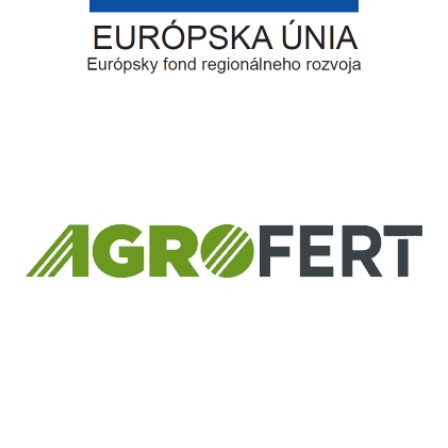
Európsky fond regionálneho rozvoja
Informácia o pridelenom NFP
ČLEN KONCERNU
AGROFERT