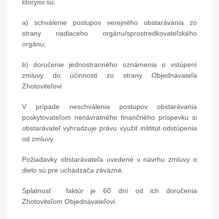
ktorými sú:
a) schválenie postupov verejného obstarávania zo
strany riadiaceho orgánu/sprostredkovateľského
orgánu;
b) doručenie jednostranného oznámenia o vstúpení
zmluvy do účinnosti zo strany Objednávateľa
Zhotoviteľovi
V prípade neschválenia postupov obstarávania
poskytovateľom nenávratného finančného príspevku si
obstarávateľ vyhradzuje právu využiť inštitút odstúpenia
od zmluvy.
Požiadavky obstarávateľa uvedené v návrhu zmluvy o
dielo sú pre uchádzača záväzné.
Splatnosť faktúr je 60 dní od ich doručenia
Zhotoviteľom Objednávateľovi.