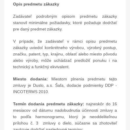
Opis predmetu zákazky
Zadávateľ podrobným opisom predmetu zákazky
stanovil minimálne požiadavky, ktoré požaduje dodržať
pre daný predmet zákazky.
V prípade, že zadávateľ v rámci opisu predmetu
zákazky uviedol konkrétneho výrobcu, výrobný postup,
značku, patent, typ, krajinu, oblasť alebo miesto pôvodu
alebo výroby, môže uchádzač predložiť ponuku i na
technický a funkčný ekvivalent.
Miesto dodania:
Miestom plnenia predmetu tejto
zmluvy je Duslo, a.s. Šaľa, dodacie podmienky DDP -
INCOTERMS 2010.
Termín dodania predmetu zákazky:
najneskôr do 16
mesiacov od dátumu nadobudnutia účinnosti zmluvy a
to podľa harmonogramu, ktorý je neoddeliteľnou
prílohou č. 3 zmluvy o dielo, súčasne sa zhotoviteľ
zaväzuje dodržať nasledovné termíny: