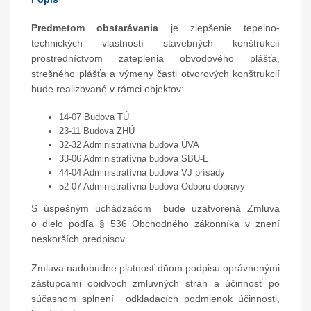
Predmetom obstarávania
je zlepšenie tepelno-
technických vlastností stavebných konštrukcií
prostredníctvom zateplenia obvodového plášťa,
strešného plášťa a výmeny časti otvorových konštrukcií
bude realizované v rámci objektov:
14-07 Budova TÚ
23-11 Budova ZHÚ
32-32 Administratívna budova ÚVA
33-06 Administratívna budova SBU-E
44-04 Administratívna budova VJ prísady
52-07 Administratívna budova Odboru dopravy
S úspešným uchádzačom bude uzatvorená Zmluva
o dielo podľa § 536 Obchodného zákonníka v znení
neskorších predpisov
Zmluva nadobudne platnosť dňom podpisu oprávnenými
zástupcami obidvoch zmluvných strán a účinnosť po
súčasnom splnení odkladacích podmienok účinnosti,