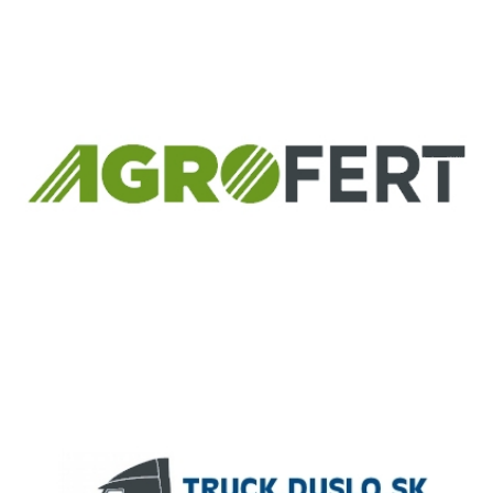
Európsky fond regionálneho rozvoja
Informácia o pridelenom NFP
ČLEN KONCERNU
AGROFERT