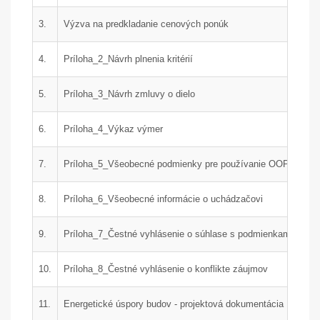
3.
Výzva na predkladanie cenových ponúk
4.
Príloha_2_Návrh plnenia kritérií
5.
Príloha_3_Návrh zmluvy o dielo
6.
Príloha_4_Výkaz výmer
7.
Príloha_5_Všeobecné podmienky pre používanie OOPP
8.
Príloha_6_Všeobecné informácie o uchádzačovi
9.
Príloha_7_Čestné vyhlásenie o súhlase s podmienkami
10.
Príloha_8_Čestné vyhlásenie o konflikte záujmov
11.
Energetické úspory budov - projektová dokumentácia