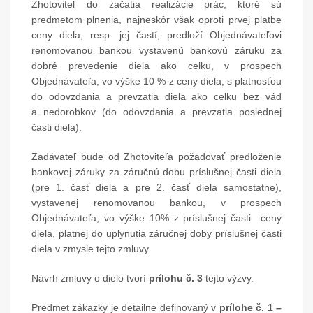
Zhotoviteľ do začatia realizácie prác, ktoré sú
predmetom plnenia, najneskôr však oproti prvej platbe
ceny diela, resp. jej častí, predloží Objednávateľovi
renomovanou bankou vystavenú bankovú záruku za
dobré prevedenie diela ako celku, v prospech
Objednávateľa, vo výške 10 % z ceny diela, s platnosťou
do odovzdania a prevzatia diela ako celku bez vád
a nedorobkov (do odovzdania a prevzatia poslednej
časti diela).
Zadávateľ bude od Zhotoviteľa požadovať predloženie
bankovej záruky za záručnú dobu príslušnej časti diela
(pre 1. časť diela a pre 2. časť diela samostatne),
vystavenej renomovanou bankou, v prospech
Objednávateľa, vo výške 10% z príslušnej časti ceny
diela, platnej do uplynutia záručnej doby príslušnej časti
diela v zmysle tejto zmluvy.
Návrh zmluvy o dielo tvorí
prílohu č. 3
tejto výzvy.
Predmet zákazky je detailne definovaný v
prílohe č. 1 –