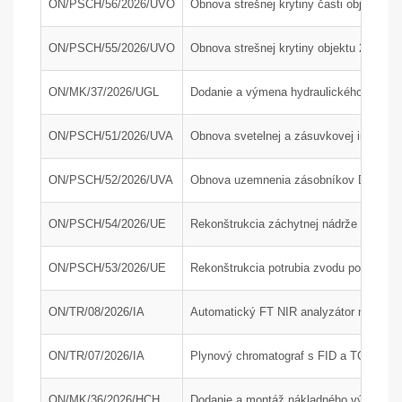
ON/PSCH/56/2026/UVO
Obnova strešnej krytiny časti objektu 24
ON/PSCH/55/2026/UVO
Obnova strešnej krytiny objektu 24-34
ON/MK/37/2026/UGL
Dodanie a výmena hydraulického agregát
ON/PSCH/51/2026/UVA
Obnova svetelnej a zásuvkovej inštaláci
ON/PSCH/52/2026/UVA
Obnova uzemnenia zásobníkov DAM a AdB
ON/PSCH/54/2026/UE
Rekonštrukcia záchytnej nádrže J210 na
ON/PSCH/53/2026/UE
Rekonštrukcia potrubia zvodu popola z 
ON/TR/08/2026/IA
Automatický FT NIR analyzátor na rýchlu
ON/TR/07/2026/IA
Plynový chromatograf s FID a TCD detek
ON/MK/36/2026/HCH
Dodanie a montáž nákladného výťahu; P