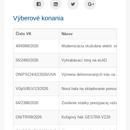
Výberové konania
Číslo VK
Názov
40/6999/2026
Modernizácia skúšobne elektr. strojov
55/2492/2026
Vyhrabávací stroj na eLAD
ON/PSCH/42/2026/UVA
Výmena deformovaných trás na poľnom 
VÚpS/BLV/13/2026
Nová hala na skladovanie pomocného mat
64/2398/2026
Zosilenie statiky presýpacej veže H200
ON/TR/09/2026
Koľajový hák GESTRA VZ20