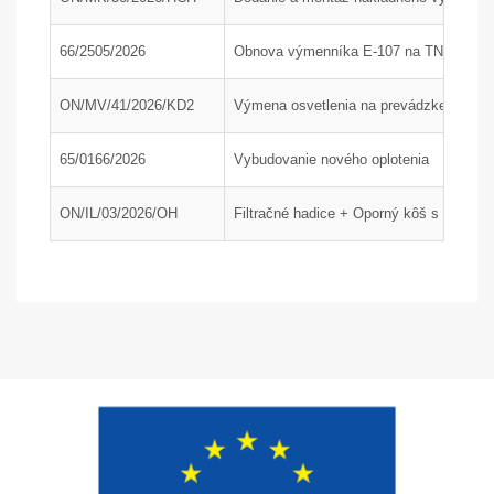
66/2505/2026
Obnova výmenníka E-107 na TN1, časť
ON/MV/41/2026/KD2
Výmena osvetlenia na prevádzke KD2 a 
65/0166/2026
Vybudovanie nového oplotenia
ON/IL/03/2026/OH
Filtračné hadice + Oporný kôš s dýzou