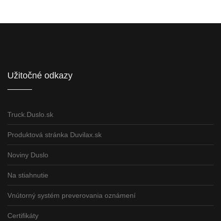
Informácie pre partnerov
Užitočné odkazy
Truck.Duslo.sk
Produktová stránka Duvilax.sk
Noviny Duslo
Na stiahnutie
Vnútorný systém preverovania oznámení
Certifikáty