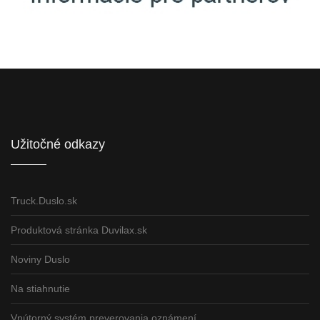
Informácie pre partnerov
Užitočné odkazy
Truck.Duslo.sk
Produktová stránka Duvilax.sk
Noviny Duslo
Na stiahnutie
Vnútorný systém preverovania oznámení