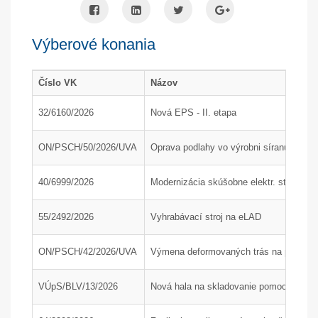
Výberové konania
Číslo VK
Názov
32/6160/2026
Nová EPS - II. etapa
ON/PSCH/50/2026/UVA
Oprava podlahy vo výrobni síranu amón
40/6999/2026
Modernizácia skúšobne elektr. strojov
55/2492/2026
Vyhrabávací stroj na eLAD
ON/PSCH/42/2026/UVA
Výmena deformovaných trás na poľnom 
VÚpS/BLV/13/2026
Nová hala na skladovanie pomocného mat