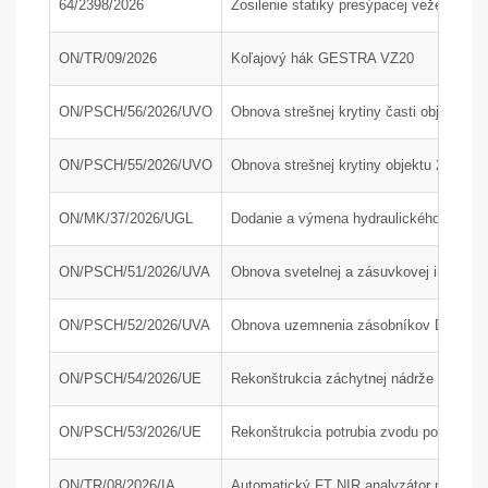
64/2398/2026
Zosilenie statiky presýpacej veže H200
ON/TR/09/2026
Koľajový hák GESTRA VZ20
ON/PSCH/56/2026/UVO
Obnova strešnej krytiny časti objektu 24
ON/PSCH/55/2026/UVO
Obnova strešnej krytiny objektu 24-34
ON/MK/37/2026/UGL
Dodanie a výmena hydraulického agregát
ON/PSCH/51/2026/UVA
Obnova svetelnej a zásuvkovej inštaláci
ON/PSCH/52/2026/UVA
Obnova uzemnenia zásobníkov DAM a AdB
ON/PSCH/54/2026/UE
Rekonštrukcia záchytnej nádrže J210 na
ON/PSCH/53/2026/UE
Rekonštrukcia potrubia zvodu popola z 
ON/TR/08/2026/IA
Automatický FT NIR analyzátor na rýchlu