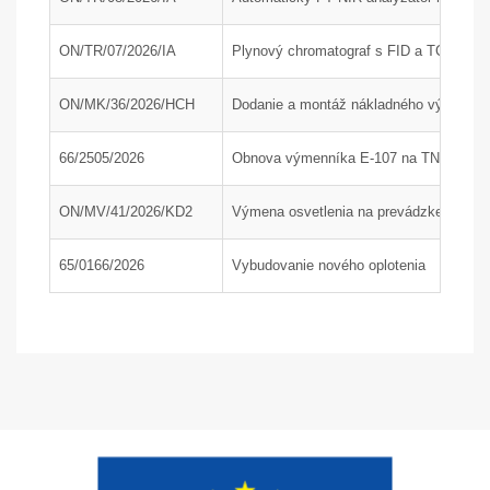
ON/TR/07/2026/IA
Plynový chromatograf s FID a TCD detek
ON/MK/36/2026/HCH
Dodanie a montáž nákladného výťahu; P
66/2505/2026
Obnova výmenníka E-107 na TN1, časť
ON/MV/41/2026/KD2
Výmena osvetlenia na prevádzke KD2 a 
65/0166/2026
Vybudovanie nového oplotenia