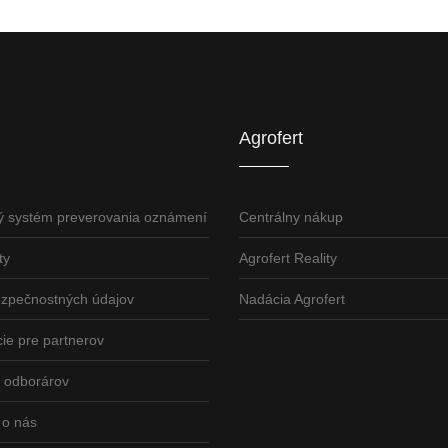
U
AGROFERT
Truck.Duslo.sk
TellUS
Agrofert etická l
Agrofert
ý systém preverovania oznámení
Centrálny nákup
ty
Agrofert Reality
ezpečnostných údajov
Nadácia Agrofert
ie pre partnerov
odborárov
 o nás