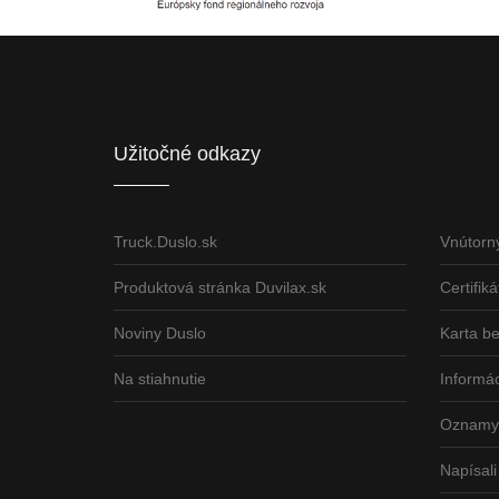
Európsky fond regionálneho rozvoja
ČLEN KONCERN
Informácia o pridelenom NFP
Užitočné odkazy
Truck.Duslo.sk
Vnútorn
Produktová stránka Duvilax.sk
Certifiká
Noviny Duslo
Karta b
Na stiahnutie
Informác
Oznamy 
Napísali