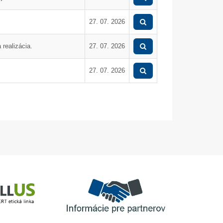
040-X-902 + výmena
horákov
27. 07. 2026
realizácia.
27. 07. 2026
27. 07. 2026