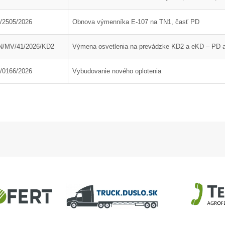
DAM, objekt 32-63
/2505/2026
Obnova výmenníka E-107 na TN1, časť PD
/MV/41/2026/KD2
Výmena osvetlenia na prevádzke KD2 a eKD – PD a 
/0166/2026
Vybudovanie nového oplotenia