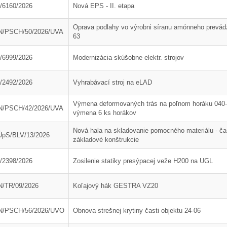
/6160/2026
Nová EPS - II. etapa
Oprava podlahy vo výrobni síranu amónneho prevád
N/PSCH/50/2026/UVA
63
/6999/2026
Modernizácia skúšobne elektr. strojov
/2492/2026
Vyhrabávací stroj na eLAD
Výmena deformovaných trás na poľnom horáku 040-
N/PSCH/42/2026/UVA
výmena 6 ks horákov
Nová hala na skladovanie pomocného materiálu - č
pS/BLV/13/2026
základové konštrukcie
/2398/2026
Zosilenie statiky presýpacej veže H200 na UGL
/TR/09/2026
Koľajový hák GESTRA VZ20
13. Mar.
01. Jan.
N/PSCH/56/2026/UVO
Obnova strešnej krytiny časti objektu 24-06