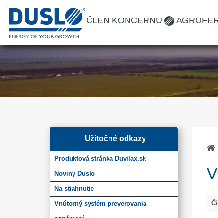
ČLEN KONCERNU
AGROFE
Užitočné odkazy
Produktová stránka Duvilax.sk
V
Noviny Duslo
Na stiahnutie
Čí
Vnútorný systém preverovania