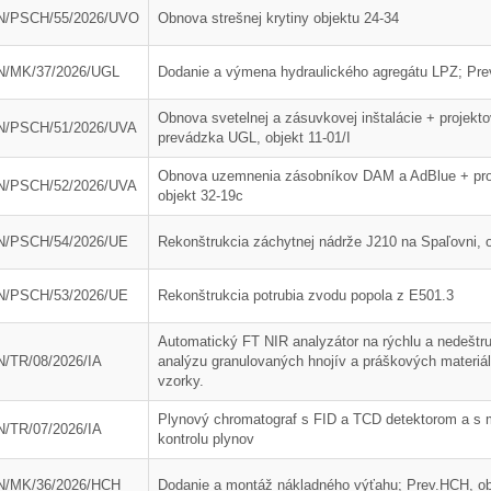
ráva Duslo, a.s. za rok
Novým generálnym riaditeľom
N/PSCH/55/2026/UVO
Obnova strešnej krytiny objektu 24-34
2025
spoločnosti Duslo sa stane
Pavel Hanus
/MK/37/2026/UGL
Dodanie a výmena hydraulického agregátu LPZ; Prev
Obnova svetelnej a zásuvkovej inštalácie + projekt
N/PSCH/51/2026/UVA
prevádzka UGL, objekt 11-01/I
Obnova uzemnenia zásobníkov DAM a AdBlue + pro
N/PSCH/52/2026/UVA
objekt 32-19c
N/PSCH/54/2026/UE
Rekonštrukcia záchytnej nádrže J210 na Spaľovni, o
N/PSCH/53/2026/UE
Rekonštrukcia potrubia zvodu popola z E501.3
Automatický FT NIR analyzátor na rýchlu a nedeštru
/TR/08/2026/IA
analýzu granulovaných hnojív a práškových materiá
vzorky.
Plynový chromatograf s FID a TCD detektorom a s 
/TR/07/2026/IA
kontrolu plynov
 podlahy vo výrobni
Modernizácia skúšobne elektr.
amónneho prevádzky
strojov
N/MK/36/2026/HCH
Dodanie a montáž nákladného výťahu; Prev.HCH, ob