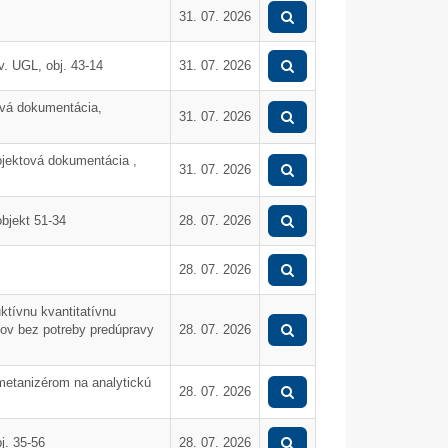
Mikulášske popoludnie 2025
Dar od spoločnosti Dus
31. 07. 2026
. UGL, obj. 43-14
31. 07. 2026
ová dokumentácia,
31. 07. 2026
jektová dokumentácia ,
31. 07. 2026
bjekt 51-34
28. 07. 2026
28. 07. 2026
ktívnu kvantitatívnu
lov bez potreby predúpravy
28. 07. 2026
metanizérom na analytickú
28. 07. 2026
Vyhrabávací stroj na eLAD
Výmena deformovaných
poľnom horáku 040-X
j. 35-56
28. 07. 2026