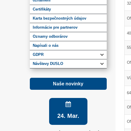
oznámení
32
Certifikáty
Karta bezpečnostných údajov
O
Informácie pre partnerov
40
Oznamy odborárov
Napísali o nás
55
GDPR
O
Návštevy DUSLO
VÚ
Naše novinky
64
ON
24. Mar.
O