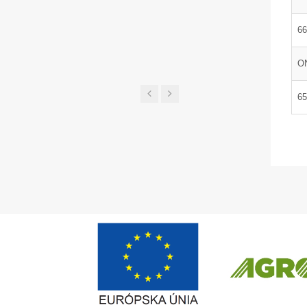
UGL a 
66
ON
65