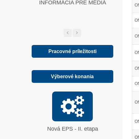
INFORMÁCIA PRE MÉDIÁ
Zelená sp
O
ON
O
Pracovné príležitosti
O
O
Výberové konania
O
ON
ON
Nová EPS - II. etapa
Oprava
síranu 
O