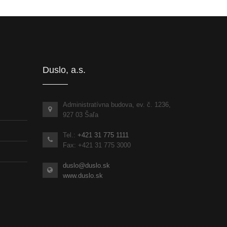
Informácie pre partnerov
inka
Duslo, a.s.
Administratívna budova, ev. č. 1236,
927 03 Šaľa
Tel.:
+421 31 775 1111
Fax: +421 31 775 3000
duslo@duslo.sk
www.duslo.sk