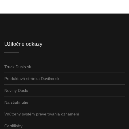
Informácie pre partnerov
Užitočné odkazy
Truck.Duslo.sk
Produktová stránka Duvilax.sk
Noviny Duslo
Na stiahnutie
Vnútorný systém preverovania oznámení
Certifikáty