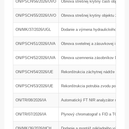
ON/PSCH/56/2026/UVO
Obnova strešnej krytiny časti objektu 24
ON/PSCH/55/2026/UVO
Obnova strešnej krytiny objektu 24-34
ON/MK/37/2026/UGL
Dodanie a výmena hydraulického agregát
ON/PSCH/51/2026/UVA
Obnova svetelnej a zásuvkovej inštaláci
ON/PSCH/52/2026/UVA
Obnova uzemnenia zásobníkov DAM a AdB
ON/PSCH/54/2026/UE
Rekonštrukcia záchytnej nádrže J210 na
ON/PSCH/53/2026/UE
Rekonštrukcia potrubia zvodu popola z 
ON/TR/08/2026/IA
Automatický FT NIR analyzátor na rýchlu
ON/TR/07/2026/IA
Plynový chromatograf s FID a TCD detek
ON/MK/36/2026/HCH
Dodanie a montáž nákladného výťahu; P