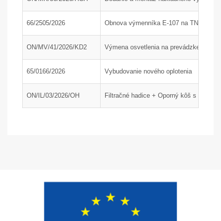
66/2505/2026
Obnova výmenníka E-107 na TN1, časť
ON/MV/41/2026/KD2
Výmena osvetlenia na prevádzke KD2 a 
65/0166/2026
Vybudovanie nového oplotenia
ON/IL/03/2026/OH
Filtračné hadice + Oporný kôš s dýzou