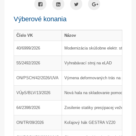
Výberové konania
Číslo VK
Názov
40/6999/2026
Modernizácia skúšobne elektr. strojov
55/2492/2026
Vyhrabávací stroj na eLAD
ON/PSCH/42/2026/UVA
Výmena deformovaných trás na poľnom 
VÚpS/BLV/13/2026
Nová hala na skladovanie pomocného mat
64/2398/2026
Zosilenie statiky presýpacej veže H200
ON/TR/09/2026
Koľajový hák GESTRA VZ20