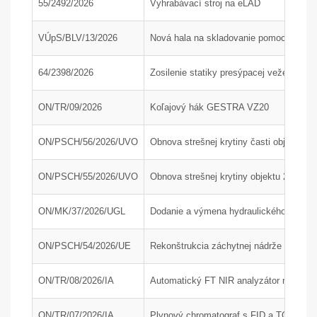
55/2492/2026
Vyhrabávací stroj na eLAD
VÚpS/BLV/13/2026
Nová hala na skladovanie pomocného mat
64/2398/2026
Zosilenie statiky presýpacej veže H200
ON/TR/09/2026
Koľajový hák GESTRA VZ20
ON/PSCH/56/2026/UVO
Obnova strešnej krytiny časti objektu 24
ON/PSCH/55/2026/UVO
Obnova strešnej krytiny objektu 24-34
ON/MK/37/2026/UGL
Dodanie a výmena hydraulického agregát
ON/PSCH/54/2026/UE
Rekonštrukcia záchytnej nádrže J210 na
ON/TR/08/2026/IA
Automatický FT NIR analyzátor na rýchlu
ON/TR/07/2026/IA
Plynový chromatograf s FID a TCD detek