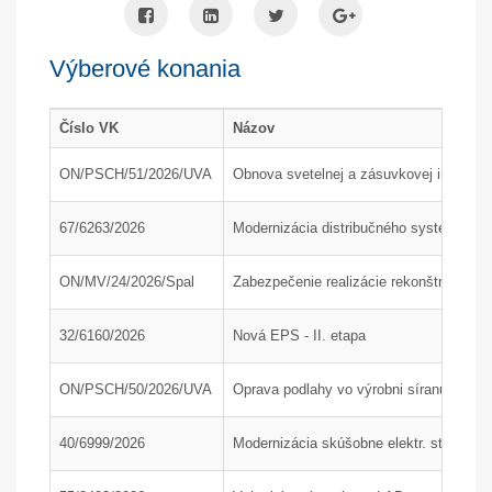
Výberové konania
Číslo VK
Názov
ON/PSCH/51/2026/UVA
Obnova svetelnej a zásuvkovej inštaláci
67/6263/2026
Modernizácia distribučného systému hl
ON/MV/24/2026/Spal
Zabezpečenie realizácie rekonštrukcie p
32/6160/2026
Nová EPS - II. etapa
ON/PSCH/50/2026/UVA
Oprava podlahy vo výrobni síranu amón
40/6999/2026
Modernizácia skúšobne elektr. strojov