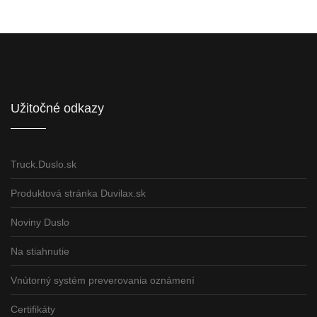
Informácie pre partnerov
Užitočné odkazy
Truck.Duslo.sk
Produktová stránka Duvilax.sk
Noviny Duslo
Na stiahnutie
Vnútorný systém preverovania oznámení
Certifikáty