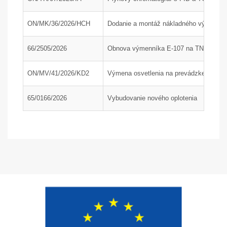
ON/MK/36/2026/HCH
Dodanie a montáž nákladného výťahu; P
66/2505/2026
Obnova výmenníka E-107 na TN1, časť
ON/MV/41/2026/KD2
Výmena osvetlenia na prevádzke KD2 a 
65/0166/2026
Vybudovanie nového oplotenia