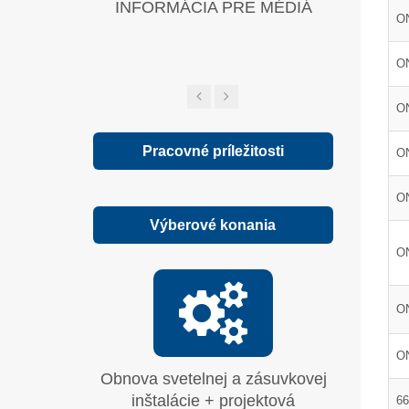
INFORMÁCIA PRE MÉDIÁ
Zelená sp
ON
O
O
Pracovné príležitosti
ON
O
Výberové konania
ON
ON
O
Obnova svetelnej a zásuvkovej
Moderni
inštalácie + projektová
systému
66