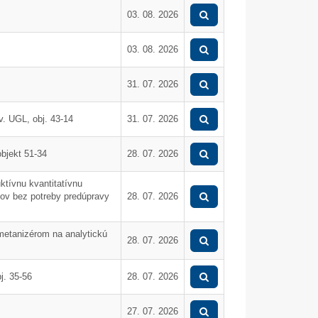
Mikulášske popoludnie 2025
Dar od spoločnosti Dus
03. 08. 2026
03. 08. 2026
31. 07. 2026
. UGL, obj. 43-14
31. 07. 2026
bjekt 51-34
28. 07. 2026
ktívnu kvantitatívnu
lov bez potreby predúpravy
28. 07. 2026
metanizérom na analytickú
28. 07. 2026
j. 35-56
28. 07. 2026
Nová EPS - II. etapa
Oprava podlahy vo v
síranu amónneho pr
27. 07. 2026