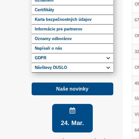
oznámení
O
Certifikáty
Karta bezpečnostných údajov
67
Informácie pre partnerov
ON
Oznamy odborárov
Napísali o nás
32
GDPR
Návštevy DUSLO
O
40
Naše novinky
55
VÚ
24. Mar.
64