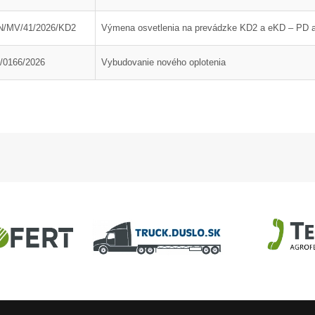
ČOV
potrubia dymovodu do
tkaninového filtra A810
/MV/41/2026/KD2
Výmena osvetlenia na prevádzke KD2 a eKD – PD a 
/0166/2026
Vybudovanie nového oplotenia
U
AGROFERT
Truck.Duslo.sk
TellUS