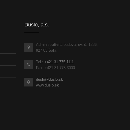
inka
Duslo, a.s.
Administratívna budova, ev. č. 1236,
927 03 Šaľa
Tel.:
+421 31 775 1111
Fax: +421 31 775 3000
duslo@duslo.sk
www.duslo.sk