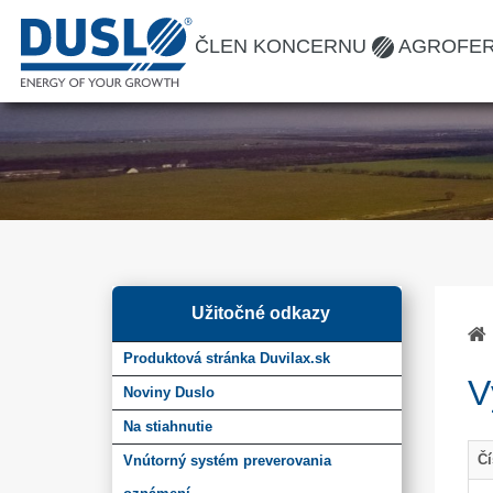
ČLEN KONCERNU
AGROFE
Užitočné odkazy
Produktová stránka Duvilax.sk
V
Noviny Duslo
Na stiahnutie
Čí
Vnútorný systém preverovania