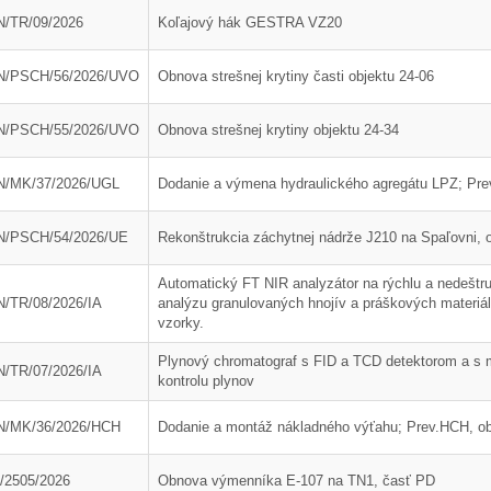
ráva Duslo, a.s. za rok
Novým generálnym riaditeľom
/TR/09/2026
Koľajový hák GESTRA VZ20
2025
spoločnosti Duslo sa stane
Pavel Hanus
N/PSCH/56/2026/UVO
Obnova strešnej krytiny časti objektu 24-06
N/PSCH/55/2026/UVO
Obnova strešnej krytiny objektu 24-34
/MK/37/2026/UGL
Dodanie a výmena hydraulického agregátu LPZ; Prev
N/PSCH/54/2026/UE
Rekonštrukcia záchytnej nádrže J210 na Spaľovni, o
Automatický FT NIR analyzátor na rýchlu a nedeštru
/TR/08/2026/IA
analýzu granulovaných hnojív a práškových materiá
vzorky.
Plynový chromatograf s FID a TCD detektorom a s 
/TR/07/2026/IA
kontrolu plynov
N/MK/36/2026/HCH
Dodanie a montáž nákladného výťahu; Prev.HCH, ob
zácia distribučného
Zabezpečenie realizácie
 hlavnej čerpadlovne
rekonštrukcie prívodného
/2505/2026
Obnova výmenníka E-107 na TN1, časť PD