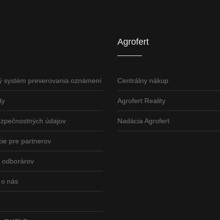
Agrofert etická l
Agrofert
ý systém preverovania oznámení
Centrálny nákup
ty
Agrofert Reality
ezpečnostných údajov
Nadácia Agrofert
ie pre partnerov
odborárov
 o nás