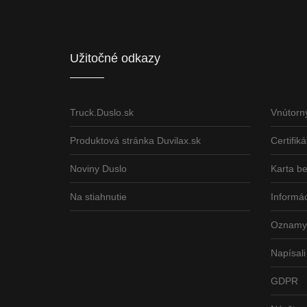
Informácia o pridelenom NFP
Užitočné odkazy
Truck.Duslo.sk
Vnútorn
Produktová stránka Duvilax.sk
Certifiká
Noviny Duslo
Karta b
Na stiahnutie
Informác
Oznamy 
Napísali
GDPR