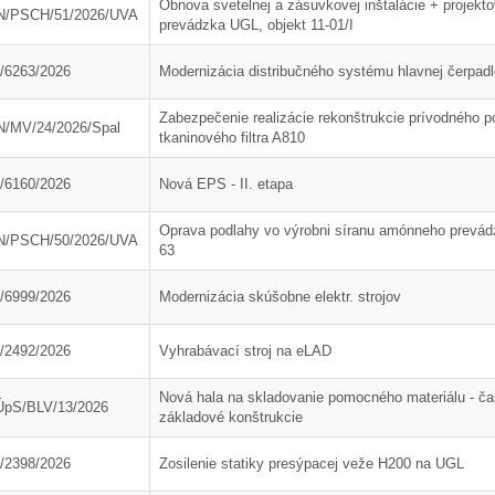
Obnova svetelnej a zásuvkovej inštalácie + projekt
N/PSCH/51/2026/UVA
prevádzka UGL, objekt 11-01/I
/6263/2026
Modernizácia distribučného systému hlavnej čerpa
Zabezpečenie realizácie rekonštrukcie prívodného 
/MV/24/2026/Spal
tkaninového filtra A810
/6160/2026
Nová EPS - II. etapa
Oprava podlahy vo výrobni síranu amónneho prevád
N/PSCH/50/2026/UVA
63
/6999/2026
Modernizácia skúšobne elektr. strojov
/2492/2026
Vyhrabávací stroj na eLAD
Nová hala na skladovanie pomocného materiálu - č
pS/BLV/13/2026
základové konštrukcie
13. Mar.
01. Jan.
/2398/2026
Zosilenie statiky presýpacej veže H200 na UGL