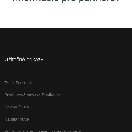
Informácie pre partnerov
Užitočné odkazy
Truck.Duslo.sk
Produktová stránka Duvilax.sk
Noviny Duslo
Na stiahnutie
Vnútorný systém preverovania oznámení