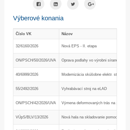
Výberové konania
Číslo VK
Názov
32/6160/2026
Nová EPS - II. etapa
ON/PSCH/50/2026/UVA
Oprava podlahy vo výrobni síranu amón
40/6999/2026
Modernizácia skúšobne elektr. strojov
55/2492/2026
Vyhrabávací stroj na eLAD
ON/PSCH/42/2026/UVA
Výmena deformovaných trás na poľnom 
VÚpS/BLV/13/2026
Nová hala na skladovanie pomocného mat