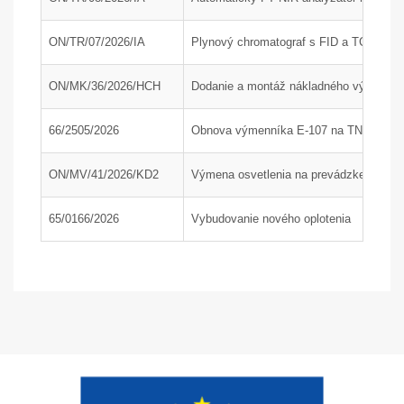
ON/TR/07/2026/IA
Plynový chromatograf s FID a TCD detek
ON/MK/36/2026/HCH
Dodanie a montáž nákladného výťahu; P
66/2505/2026
Obnova výmenníka E-107 na TN1, časť
ON/MV/41/2026/KD2
Výmena osvetlenia na prevádzke KD2 a 
65/0166/2026
Vybudovanie nového oplotenia