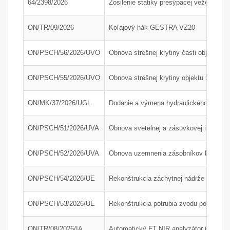
64/2398/2026
Zosilenie statiky presýpacej veže H200
ON/TR/09/2026
Koľajový hák GESTRA VZ20
ON/PSCH/56/2026/UVO
Obnova strešnej krytiny časti objektu 24
ON/PSCH/55/2026/UVO
Obnova strešnej krytiny objektu 24-34
ON/MK/37/2026/UGL
Dodanie a výmena hydraulického agregát
ON/PSCH/51/2026/UVA
Obnova svetelnej a zásuvkovej inštaláci
ON/PSCH/52/2026/UVA
Obnova uzemnenia zásobníkov DAM a AdB
ON/PSCH/54/2026/UE
Rekonštrukcia záchytnej nádrže J210 na
ON/PSCH/53/2026/UE
Rekonštrukcia potrubia zvodu popola z 
ON/TR/08/2026/IA
Automatický FT NIR analyzátor na rýchlu