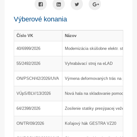
Výberové konania
Číslo VK
Názov
40/6999/2026
Modernizácia skúšobne elektr. strojov
55/2492/2026
Vyhrabávací stroj na eLAD
ON/PSCH/42/2026/UVA
Výmena deformovaných trás na poľnom 
VÚpS/BLV/13/2026
Nová hala na skladovanie pomocného mat
64/2398/2026
Zosilenie statiky presýpacej veže H200
ON/TR/09/2026
Koľajový hák GESTRA VZ20