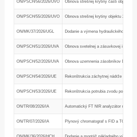
ON/PSCH/56/2026/UVO
Obnova strešnej krytiny časti objektu 24
ON/PSCH/55/2026/UVO
Obnova strešnej krytiny objektu 24-34
ON/MK/37/2026/UGL
Dodanie a výmena hydraulického agregát
ON/PSCH/51/2026/UVA
Obnova svetelnej a zásuvkovej inštaláci
ON/PSCH/52/2026/UVA
Obnova uzemnenia zásobníkov DAM a AdB
ON/PSCH/54/2026/UE
Rekonštrukcia záchytnej nádrže J210 na
ON/PSCH/53/2026/UE
Rekonštrukcia potrubia zvodu popola z 
ON/TR/08/2026/IA
Automatický FT NIR analyzátor na rýchlu
ON/TR/07/2026/IA
Plynový chromatograf s FID a TCD detek
ON/MK/36/2026/HCH
Dodanie a montáž nákladného výťahu; P