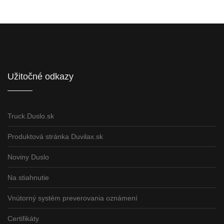
Informácie pre partnerov
Užitočné odkazy
Truck.Duslo.sk
Produktová stránka Duvilax.sk
Noviny Duslo
Na stiahnutie
Vnútorný systém preverovania oznámení
Certifikáty