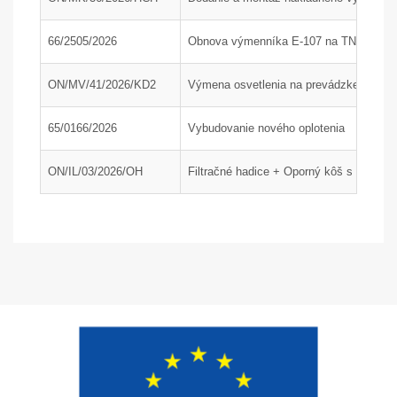
66/2505/2026
Obnova výmenníka E-107 na TN1, časť
ON/MV/41/2026/KD2
Výmena osvetlenia na prevádzke KD2 a 
65/0166/2026
Vybudovanie nového oplotenia
ON/IL/03/2026/OH
Filtračné hadice + Oporný kôš s dýzou